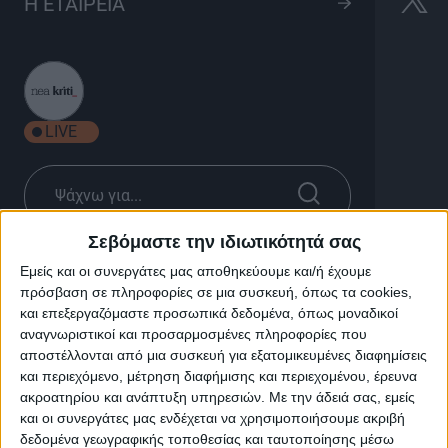
Σε Μοναστήρι Αλαργινό.
Η ΕΤΑΙΡΕΙΑ
Ιερά Μονή Κουδουμά
1h 10'
LIVE
Σεβόμαστε την ιδιωτικότητά σας
Σε Μοναστήρι Αλαργινό. Ιερά Μονή
Εμείς και οι συνεργάτες μας αποθηκεύουμε και/ή έχουμε
Κουδουμά
πρόσβαση σε πληροφορίες σε μια συσκευή, όπως τα cookies,
και επεξεργαζόμαστε προσωπικά δεδομένα, όπως μοναδικοί
αναγνωριστικοί και προσαρμοσμένες πληροφορίες που
Ανάμεσα στα δύο γλαυκά τ’ ουρανού και της θάλασσας
αποστέλλονται από μια συσκευή για εξατομικευμένες διαφημίσεις
βρίσκεται η Ιερά Μονή Κουδουμά.
και περιεχόμενο, μέτρηση διαφήμισης και περιεχομένου, έρευνα
ακροατηρίου και ανάπτυξη υπηρεσιών.
Με την άδειά σας, εμείς
Η Βούλα Νεονάκη συναντά τον Ηγούμενο της Ιεράς
και οι συνεργάτες μας ενδέχεται να χρησιμοποιήσουμε ακριβή
Μονής Κουδουμά, Πανοσιολογιότατο Αρχιμανδρίτη
δεδομένα γεωγραφικής τοποθεσίας και ταυτοποίησης μέσω