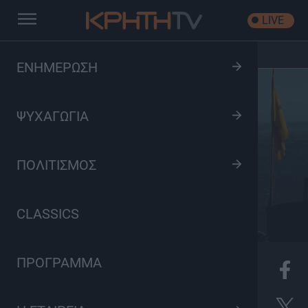
LIVE
Αρχική
/
Σε Μοναστήρι Αλαργινό. Ιερά Μονή Κουδουμά
ΕΝΗΜΕΡΩΣΗ
ΨΥΧΑΓΩΓΙΑ
ΠΟΛΙΤΙΣΜΟΣ
CLASSICS
ΠΡΟΓΡΑΜΜΑ
K
Πολιτισμός