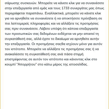
Μακάριο και συνομιλεί μαζί του για τα Αστερούσια που
σάρωσης συσκευών. Μπορείτε να κάνετε κλικ για να συναινέσετε
είναι μια από τις σπουδαιότερες κοιτίδες του
στην επεξεργασία από εμάς και τους 1733 συνεργάτες μας όπως
χριστιανισμού και του μοναχισμού στην Κρήτη. Συναντά
περιγράφεται παραπάνω. Εναλλακτικά, μπορείτε να κάνετε κλικ
τους μοναχούς της Μονής και γνωρίζει τις
για να αρνηθείτε να συναινέσετε ή να αποκτήσετε πρόσβαση σε
δραστηριότητες που έχουν, ανάμεσα στα καθημερινά
πιο λεπτομερείς πληροφορίες και να αλλάξετε τις προτιμήσεις
σας πριν συναινέσετε.
Λάβετε υπόψη ότι κάποια επεξεργασία
διακονήματα, όπως η αγιογραφία, τα ψηφιδωτά, η
των προσωπικών σας δεδομένων ενδέχεται να μην απαιτεί τη
κατασκευή λιβανιού, η συλλογή αλατιού από τις
συγκατάθεσή σας, αλλά έχετε το δικαίωμα να αρνηθείτε αυτήν
φυσικές αλυκές στην παραλία του Μοναστηριού.
την επεξεργασία. Οι προτιμήσεις σαςθα ισχύουν μόνο για αυτόν
τον ιστότοπο. Μπορείτε να αλλάξετε τις προτιμήσεις σας ή να
ανακαλέσετε τη συγκατάθεσή σας ανά πάσα στιγμή
επιστρέφοντας σε αυτόν τον ιστότοπο και κάνοντας κλικ στο
κουμπί "Απορρήτου" στο κάτω μέρος της ιστοσελίδας.