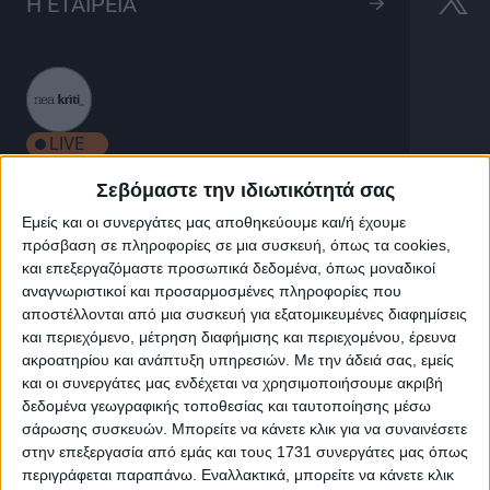
Ρήγισσα Πρωτοχρονιά
Η ΕΤΑΙΡΕΙΑ
25'
LIVE
Σεβόμαστε την ιδιωτικότητά σας
Εμείς και οι συνεργάτες μας αποθηκεύουμε και/ή έχουμε
Ρήγισσα Πρωτοχρονιά
πρόσβαση σε πληροφορίες σε μια συσκευή, όπως τα cookies,
και επεξεργαζόμαστε προσωπικά δεδομένα, όπως μοναδικοί
αναγνωριστικοί και προσαρμοσμένες πληροφορίες που
Με κόκκινη κλωστή δένουμε ιστορίες, δημοτικά
αποστέλλονται από μια συσκευή για εξατομικευμένες διαφημίσεις
τραγούδια και σας δίνουμε ραντεβού την ημέρα της
και περιεχόμενο, μέτρηση διαφήμισης και περιεχομένου, έρευνα
πρωτοχρονιάς παρέα με την Βούλα Νεονάκη και την
ακροατηρίου και ανάπτυξη υπηρεσιών.
Με την άδειά σας, εμείς
Ευγενία Τόλη Δαμαβολίτη. Μαζί τους ο Αντώνης
και οι συνεργάτες μας ενδέχεται να χρησιμοποιήσουμε ακριβή
Λεωντίδης στη λύρα και ο Στέλιος Φιλιππάκης στο
δεδομένα γεωγραφικής τοποθεσίας και ταυτοποίησης μέσω
λαούτο.
σάρωσης συσκευών. Μπορείτε να κάνετε κλικ για να συναινέσετε
στην επεξεργασία από εμάς και τους 1731 συνεργάτες μας όπως
περιγράφεται παραπάνω. Εναλλακτικά, μπορείτε να κάνετε κλικ