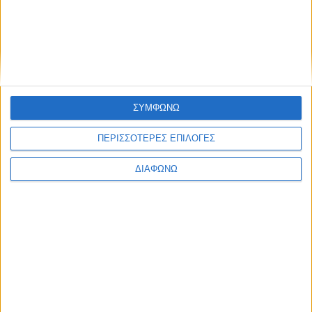
Ενημέρωση
Πολιτισμός
Ψυχαγωγία
Classics
Επικοινωνία
H Eταιρεία
ΣΥΜΦΩΝΩ
Trailers
ΠΕΡΙΣΣΟΤΕΡΕΣ ΕΠΙΛΟΓΕΣ
ΔΙΑΦΩΝΩ
Μ.Η.Τ.
242814