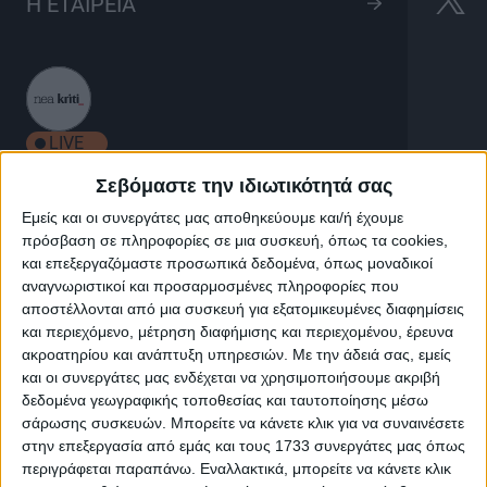
Ο Μπρέντ Όουενς
Η ΕΤΑΙΡΕΙΑ
ξετυλίγει τον Μαυρίκιο
30'
LIVE
Σεβόμαστε την ιδιωτικότητά σας
Εμείς και οι συνεργάτες μας αποθηκεύουμε και/ή έχουμε
πρόσβαση σε πληροφορίες σε μια συσκευή, όπως τα cookies,
και επεξεργαζόμαστε προσωπικά δεδομένα, όπως μοναδικοί
Ο Μπρέντ Όουενς ξετυλίγει τον
αναγνωριστικοί και προσαρμοσμένες πληροφορίες που
Μαυρίκιο
αποστέλλονται από μια συσκευή για εξατομικευμένες διαφημίσεις
και περιεχόμενο, μέτρηση διαφήμισης και περιεχομένου, έρευνα
ακροατηρίου και ανάπτυξη υπηρεσιών.
Με την άδειά σας, εμείς
και οι συνεργάτες μας ενδέχεται να χρησιμοποιήσουμε ακριβή
Ο Brent Owens ταξιδεύει και δείχνει τα γαστρονομικά
δεδομένα γεωγραφικής τοποθεσίας και ταυτοποίησης μέσω
μυστικά ενός επίγειου παραδείσου.
σάρωσης συσκευών. Μπορείτε να κάνετε κλικ για να συναινέσετε
στην επεξεργασία από εμάς και τους 1733 συνεργάτες μας όπως
περιγράφεται παραπάνω. Εναλλακτικά, μπορείτε να κάνετε κλικ