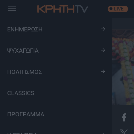
LIVE
Αρχική
/
Ο Μπρέντ Όουενς ξετυλίγει τον Μαυρίκιο
ΕΝΗΜΕΡΩΣΗ
ΨΥΧΑΓΩΓΙΑ
ΠΟΛΙΤΙΣΜΟΣ
CLASSICS
ΠΡΟΓΡΑΜΜΑ
8
Πολιτισμός, Ταξιδιωτικά