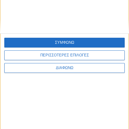
Ενημέρωση
Πολιτισμός
Ψυχαγωγία
Classics
Επικοινωνία
H Eταιρεία
ΣΥΜΦΩΝΩ
Trailers
ΠΕΡΙΣΣΟΤΕΡΕΣ ΕΠΙΛΟΓΕΣ
ΔΙΑΦΩΝΩ
Μ.Η.Τ.
242814