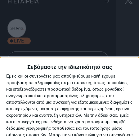
Magic Christmas Alar
Η ΕΤΑΙΡΕΙΑ
Show
1h 00'
LIVE
Σεβόμαστε την ιδιωτικότητά σας
Εμείς και οι συνεργάτες μας αποθηκεύουμε και/ή έχουμε
Magic Christmas Alar Show
πρόσβαση σε πληροφορίες σε μια συσκευή, όπως τα cookies,
και επεξεργαζόμαστε προσωπικά δεδομένα, όπως μοναδικοί
αναγνωριστικοί και προσαρμοσμένες πληροφορίες που
Ένα φαντασμαγορικό show με εκπληκτικούς
αποστέλλονται από μια συσκευή για εξατομικευμένες διαφημίσεις
ακροβάτες, χορευτές , τραγουδιστές , μάγους κι ότι
και περιεχόμενο, μέτρηση διαφήμισης και περιεχομένου, έρευνα
βάλει ο νους σας για να ζήσετε ένα παραμύθι στο
ακροατηρίου και ανάπτυξη υπηρεσιών.
Με την άδειά σας, εμείς
εντυπωσιακό χώρο του Alar στην Χερσόνησσο !
και οι συνεργάτες μας ενδέχεται να χρησιμοποιήσουμε ακριβή
Μια Χριστουγιεννάτικη παράσταση που θα σας κόψει
δεδομένα γεωγραφικής τοποθεσίας και ταυτοποίησης μέσω
την ανάσα, με τον μοναδικό ιπτάμενο Άγιο Βασίλη!
σάρωσης συσκευών. Μπορείτε να κάνετε κλικ για να συναινέσετε