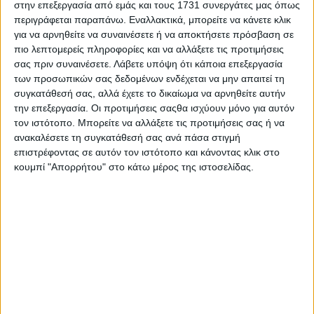
Διεθνώς αναγνωρισμένοι μάγοι, εκπληκτικά
στην επεξεργασία από εμάς και τους 1731 συνεργάτες μας όπως
ακροβατικά, ξεκαρδιστική κωμωδία, τραγουδιστές και
περιγράφεται παραπάνω. Εναλλακτικά, μπορείτε να κάνετε κλικ
χορευτές θα σας κάνουν να νιώσετε την χαρά των
για να αρνηθείτε να συναινέσετε ή να αποκτήσετε πρόσβαση σε
Χριστουγέννων και θα σας γυρίσουν πίσω στην παιδική
πιο λεπτομερείς πληροφορίες και να αλλάξετε τις προτιμήσεις
σας ηλικία… !
σας πριν συναινέσετε.
Λάβετε υπόψη ότι κάποια επεξεργασία
των προσωπικών σας δεδομένων ενδέχεται να μην απαιτεί τη
συγκατάθεσή σας, αλλά έχετε το δικαίωμα να αρνηθείτε αυτήν
την επεξεργασία. Οι προτιμήσεις σαςθα ισχύουν μόνο για αυτόν
τον ιστότοπο. Μπορείτε να αλλάξετε τις προτιμήσεις σας ή να
ανακαλέσετε τη συγκατάθεσή σας ανά πάσα στιγμή
επιστρέφοντας σε αυτόν τον ιστότοπο και κάνοντας κλικ στο
κουμπί "Απορρήτου" στο κάτω μέρος της ιστοσελίδας.