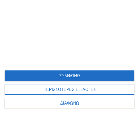
Πολιτική Εταιρείας κατά της Βίας
Ταυτότητα
ΚΡΑΤΙΚΗ ΔΙΑΦΗΜΙΣΗ
Ενημέρωση
Πολιτισμός
Ψυχαγωγία
ΣΥΜΦΩΝΩ
Classics
Επικοινωνία
H Eταιρεία
ΠΕΡΙΣΣΟΤΕΡΕΣ ΕΠΙΛΟΓΕΣ
Trailers
ΔΙΑΦΩΝΩ