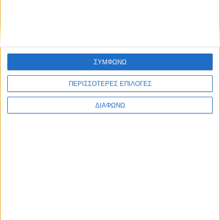
Ενημέρωση
Πολιτισμός
Ψυχαγωγία
Classics
Επικοινωνία
H Eταιρεία
ΣΥΜΦΩΝΩ
Trailers
ΠΕΡΙΣΣΟΤΕΡΕΣ ΕΠΙΛΟΓΕΣ
ΔΙΑΦΩΝΩ
Μ.Η.Τ.
242814