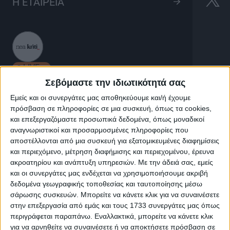
Επιτάφιος
Η ΕΤΑΙΡΕΙΑ
35'
LIVE
Σεβόμαστε την ιδιωτικότητά σας
Εμείς και οι συνεργάτες μας αποθηκεύουμε και/ή έχουμε
Επιτάφιος
πρόσβαση σε πληροφορίες σε μια συσκευή, όπως τα cookies,
και επεξεργαζόμαστε προσωπικά δεδομένα, όπως μοναδικοί
αναγνωριστικοί και προσαρμοσμένες πληροφορίες που
Ο Ανδρέας Γιακουμάκης με τους μουσικούς, στο
αποστέλλονται από μια συσκευή για εξατομικευμένες διαφημίσεις
και περιεχόμενο, μέτρηση διαφήμισης και περιεχομένου, έρευνα
μουσείο Χριστιανικής Τέχνης μας παρουσιάζει τα
ακροατηρίου και ανάπτυξη υπηρεσιών.
Με την άδειά σας, εμείς
Εγκώμια του Επιταφίου θρήνου που πάντοτε
και οι συνεργάτες μας ενδέχεται να χρησιμοποιήσουμε ακριβή
καταπραύνουν την ψυχή των πιστών.
δεδομένα γεωγραφικής τοποθεσίας και ταυτοποίησης μέσω
σάρωσης συσκευών. Μπορείτε να κάνετε κλικ για να συναινέσετε
στην επεξεργασία από εμάς και τους 1733 συνεργάτες μας όπως
περιγράφεται παραπάνω. Εναλλακτικά, μπορείτε να κάνετε κλικ
για να αρνηθείτε να συναινέσετε ή να αποκτήσετε πρόσβαση σε