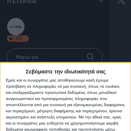
Από το Μαρόκο στο
Η ΕΤΑΙΡΕΙΑ
Τιμπουκτού
50'
LIVE
Σεβόμαστε την ιδιωτικότητά σας
Από το Μαρόκο στο Τιμπουκτού
Εμείς και οι συνεργάτες μας αποθηκεύουμε και/ή έχουμε
πρόσβαση σε πληροφορίες σε μια συσκευή, όπως τα cookies,
και επεξεργαζόμαστε προσωπικά δεδομένα, όπως μοναδικοί
Στη σειρά «Από το Μαρόκο στο Τιμπουκτού», η Άλις
αναγνωριστικοί και προσαρμοσμένες πληροφορίες που
Μορισον, αραβολόγος, εξερευνήτρια και κάτοικος του
αποστέλλονται από μια συσκευή για εξατομικευμένες διαφημίσεις
Μαρακές, θα επιχειρήσει να ακολουθήσει τους
και περιεχόμενο, μέτρηση διαφήμισης και περιεχομένου, έρευνα
αρχαίους «Δρόμους του αλατιού», ένα από τα
ακροατηρίου και ανάπτυξη υπηρεσιών.
Με την άδειά σας, εμείς
πλουσιότερα εμπορικά δίκτυα στον κόσμο, νότια της
και οι συνεργάτες μας ενδέχεται να χρησιμοποιήσουμε ακριβή
Ταγγέρης έως το θρυλικό Τιμπουκτού.
δεδομένα γεωγραφικής τοποθεσίας και ταυτοποίησης μέσω