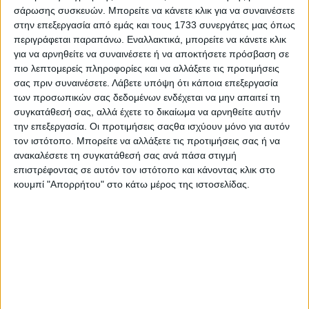
σάρωσης συσκευών. Μπορείτε να κάνετε κλικ για να συναινέσετε
Το ταξίδι θα την πάει βαθιά στην ιστορία και τον
στην επεξεργασία από εμάς και τους 1733 συνεργάτες μας όπως
πολιτισμό, τόσο της αρχαίας, όσο και της σύγχρονης
περιγράφεται παραπάνω. Εναλλακτικά, μπορείτε να κάνετε κλικ
Βόρειας Αφρικής -μέσω της Φεζ, του Μαρακές, της
για να αρνηθείτε να συναινέσετε ή να αποκτήσετε πρόσβαση σε
οροσειράς του Άτλαντα με τα βερβέρικα χωριά, το
πιο λεπτομερείς πληροφορίες και να αλλάξετε τις προτιμήσεις
ΤζεμπέλΣαγκρό και το Σιτζιλμασά προς το Τιμπουκτού,
σας πριν συναινέσετε.
Λάβετε υπόψη ότι κάποια επεξεργασία
την Πόλη του Χρυσού και θα διαπιστώσει ότι η
των προσωπικών σας δεδομένων ενδέχεται να μην απαιτεί τη
διαδρομή εξακολουθεί να είναι επικίνδυνη και
συγκατάθεσή σας, αλλά έχετε το δικαίωμα να αρνηθείτε αυτήν
δύσκολη.
την επεξεργασία. Οι προτιμήσεις σαςθα ισχύουν μόνο για αυτόν
τον ιστότοπο. Μπορείτε να αλλάξετε τις προτιμήσεις σας ή να
ανακαλέσετε τη συγκατάθεσή σας ανά πάσα στιγμή
επιστρέφοντας σε αυτόν τον ιστότοπο και κάνοντας κλικ στο
κουμπί "Απορρήτου" στο κάτω μέρος της ιστοσελίδας.