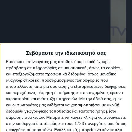
Σεβόμαστε την ιδιωτικότητά σας
Εμείς και οι συνεργάτες μας αποθηκεύουμε και/ή έχουμε
πρόσβαση σε πληροφορίες σε μια συσκευή, όπως τα cookies,
K
Ιστορικό, Ντοκιμαντέρ, Ντοκιμαντέρ Τέχνη,
και επεξεργαζόμαστε προσωπικά δεδομένα, όπως μοναδικοί
αναγνωριστικοί και προσαρμοσμένες πληροφορίες που
Ντοκιμαντέρ Φύση, Πολιτισμός, Ταξιδιωτικά
αποστέλλονται από μια συσκευή για εξατομικευμένες διαφημίσεις
και περιεχόμενο, μέτρηση διαφήμισης και περιεχομένου, έρευνα
ΚΡΗΤΗ ΤV classics
ακροατηρίου και ανάπτυξη υπηρεσιών.
Με την άδειά σας, εμείς
και οι συνεργάτες μας ενδέχεται να χρησιμοποιήσουμε ακριβή
Στιγμές από τις σειρές ντοκιμαντέρ που είχαν
δεδομένα γεωγραφικής τοποθεσίας και ταυτοποίησης μέσω
προβληθεί πριν από χρόνια στην ΚΡΗΤΗ TV .
σάρωσης συσκευών. Μπορείτε να κάνετε κλικ για να συναινέσετε
Η ΚΡΗΤΗ ΤV θυμάται το αρχείο της με τον πολύτιμο
στην επεξεργασία από εμάς και τους 1733 συνεργάτες μας όπως
τηλεοπτικό θησαυρό της.
περιγράφεται παραπάνω. Εναλλακτικά, μπορείτε να κάνετε κλικ