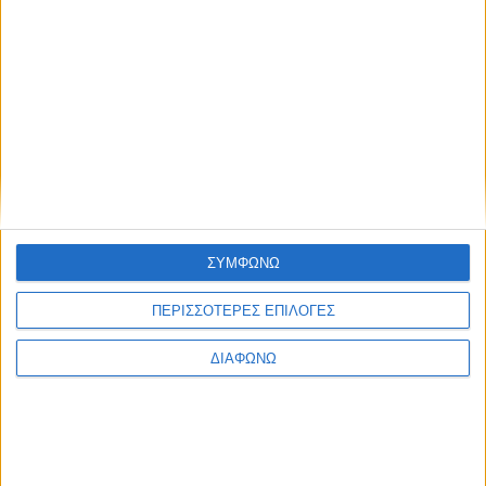
Speed Kills
Ανακαλύπτουμε τα ταχύτερα δολοφονικά ζώα της
ζούγκλας, οι δαίμονες της ταχύτητας που σκοτώνουν
ύπουλα.
Διάρκεια: 1h 00'
ΣΥΜΦΩΝΩ
ΠΕΡΙΣΣΟΤΕΡΕΣ ΕΠΙΛΟΓΕΣ
ΔΙΑΦΩΝΩ