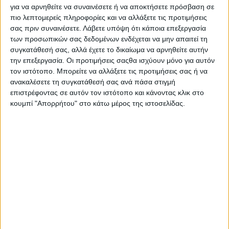
για να αρνηθείτε να συναινέσετε ή να αποκτήσετε πρόσβαση σε
Διάρκεια: 2h 00'
πιο λεπτομερείς πληροφορίες και να αλλάξετε τις προτιμήσεις
σας πριν συναινέσετε.
Λάβετε υπόψη ότι κάποια επεξεργασία
των προσωπικών σας δεδομένων ενδέχεται να μην απαιτεί τη
συγκατάθεσή σας, αλλά έχετε το δικαίωμα να αρνηθείτε αυτήν
την επεξεργασία. Οι προτιμήσεις σαςθα ισχύουν μόνο για αυτόν
τον ιστότοπο. Μπορείτε να αλλάξετε τις προτιμήσεις σας ή να
ανακαλέσετε τη συγκατάθεσή σας ανά πάσα στιγμή
επιστρέφοντας σε αυτόν τον ιστότοπο και κάνοντας κλικ στο
κουμπί "Απορρήτου" στο κάτω μέρος της ιστοσελίδας.
K
Ντοκιμαντέρ Φύση
Μεγάλα Θηρία | Big Beasts
Από τους παγωμένους πόλους μέχρι τις τροπικές
ζούγκλες, συναντήστε τους πιο σαγηνευτικούς