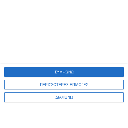
Πολιτική Εταιρείας κατά της Βίας
Ταυτότητα
ΚΡΑΤΙΚΗ ΔΙΑΦΗΜΙΣΗ
Ενημέρωση
Πολιτισμός
Ψυχαγωγία
ΣΥΜΦΩΝΩ
Classics
Επικοινωνία
H Eταιρεία
ΠΕΡΙΣΣΟΤΕΡΕΣ ΕΠΙΛΟΓΕΣ
Trailers
ΔΙΑΦΩΝΩ