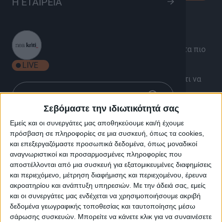
Η ΕΤΑΙΡΕΙΑ
Επιμέλεια – Παρουσίαση: Μάνος Δασκαλάκης
Η εκπομπή ΩΡΑ ΑΙΧΜΗΣ βάζει στο μικροσκόπιο τα πιο
σημαντικά θέματα της επικαιρότητας.
LIVE
Αναλύει και συζητάει με πρόσωπα που έχουν κάτι να
πουν για τα θέματα που επηρεάζουν την
καθημερινότητα μας.
Σεβόμαστε την ιδιωτικότητά σας
Πολιτική, αυτοδιοίκηση, πρωτογενής τομέας,
Εμείς και οι συνεργάτες μας αποθηκεύουμε και/ή έχουμε
τουρισμός, οικονομία, αγορά, εκπαίδευση αλλά και
πρόσβαση σε πληροφορίες σε μια συσκευή, όπως τα cookies,
κοινωνικά θέματα σε μια εκπομπή που έχει καθιερωθεί
και επεξεργαζόμαστε προσωπικά δεδομένα, όπως μοναδικοί
στην συνείδηση των τηλεθεατών.
αναγνωριστικοί και προσαρμοσμένες πληροφορίες που
αποστέλλονται από μια συσκευή για εξατομικευμένες διαφημίσεις
Απευθείας συνδέσεις με την καρδιά των γεγονότων και
και περιεχόμενο, μέτρηση διαφήμισης και περιεχομένου, έρευνα
συνεντεύξεις που ανατέμνουν βασικές πτυχές της
ακροατηρίου και ανάπτυξη υπηρεσιών.
Με την άδειά σας, εμείς
κοινωνίας.
και οι συνεργάτες μας ενδέχεται να χρησιμοποιήσουμε ακριβή
δεδομένα γεωγραφικής τοποθεσίας και ταυτοποίησης μέσω
Κάθε εβδομάδα μια διαφορετική δημοσιογραφική
σάρωσης συσκευών. Μπορείτε να κάνετε κλικ για να συναινέσετε