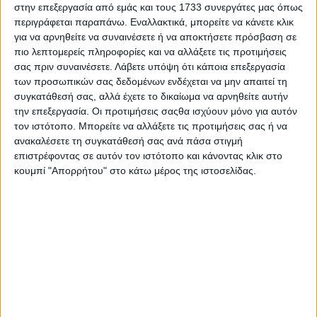
συζήτηση βασισμένη σε πλήρη έρευνα και ρεπορτάζ με
στην επεξεργασία από εμάς και τους 1733 συνεργάτες μας όπως
προσκεκλημένους τους ίδιους τους πρωταγωνιστές
περιγράφεται παραπάνω. Εναλλακτικά, μπορείτε να κάνετε κλικ
της επικαιρότητας.
για να αρνηθείτε να συναινέσετε ή να αποκτήσετε πρόσβαση σε
πιο λεπτομερείς πληροφορίες και να αλλάξετε τις προτιμήσεις
Το ραντεβού γνώριμο σε ΩΡΑ ΑΙΧΜΗΣ κάθε
Δευτέρα
σας πριν συναινέσετε.
Λάβετε υπόψη ότι κάποια επεξεργασία
21:45 με τον Μάνο Δασκαλάκη
.
των προσωπικών σας δεδομένων ενδέχεται να μην απαιτεί τη
συγκατάθεσή σας, αλλά έχετε το δικαίωμα να αρνηθείτε αυτήν
την επεξεργασία. Οι προτιμήσεις σαςθα ισχύουν μόνο για αυτόν
τον ιστότοπο. Μπορείτε να αλλάξετε τις προτιμήσεις σας ή να
ανακαλέσετε τη συγκατάθεσή σας ανά πάσα στιγμή
επιστρέφοντας σε αυτόν τον ιστότοπο και κάνοντας κλικ στο
κουμπί "Απορρήτου" στο κάτω μέρος της ιστοσελίδας.