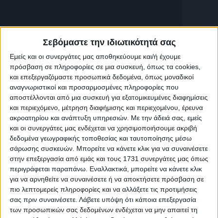
Σχετικές εκπομπές
Σεβόμαστε την ιδιωτικότητά σας
Εμείς και οι συνεργάτες μας αποθηκεύουμε και/ή έχουμε
πρόσβαση σε πληροφορίες σε μια συσκευή, όπως τα cookies,
και επεξεργαζόμαστε προσωπικά δεδομένα, όπως μοναδικοί
αναγνωριστικοί και προσαρμοσμένες πληροφορίες που
αποστέλλονται από μια συσκευή για εξατομικευμένες διαφημίσεις
και περιεχόμενο, μέτρηση διαφήμισης και περιεχομένου, έρευνα
ακροατηρίου και ανάπτυξη υπηρεσιών.
Με την άδειά σας, εμείς
και οι συνεργάτες μας ενδέχεται να χρησιμοποιήσουμε ακριβή
δεδομένα γεωγραφικής τοποθεσίας και ταυτοποίησης μέσω
σάρωσης συσκευών. Μπορείτε να κάνετε κλικ για να συναινέσετε
8
K
8
στην επεξεργασία από εμάς και τους 1731 συνεργάτες μας όπως
περιγράφεται παραπάνω. Εναλλακτικά, μπορείτε να κάνετε κλικ
Ενημέρωση,
Ενημέρωση
Ενημέρωση
για να αρνηθείτε να συναινέσετε ή να αποκτήσετε πρόσβαση σε
Ψυχαγωγία
πιο λεπτομερείς πληροφορίες και να αλλάξετε τις προτιμήσεις
Κεντρικό
Αντιθέσεις
σας πριν συναινέσετε.
Λάβετε υπόψη ότι κάποια επεξεργασία
Καλό
Δελτίο
των προσωπικών σας δεδομένων ενδέχεται να μην απαιτεί τη
Μια από τις