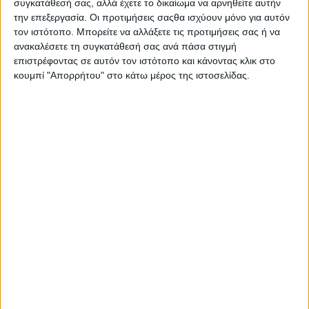
συγκατάθεσή σας, αλλά έχετε το δικαίωμα να αρνηθείτε αυτήν
Μεσημέρι
μακροβιότερες
Ειδήσεων
την επεξεργασία. Οι προτιμήσεις σαςθα ισχύουν μόνο για αυτόν
στην
τον ιστότοπο. Μπορείτε να αλλάξετε τις προτιμήσεις σας ή να
Με θετική
Με συνέπεια
Ελληνική
ανακαλέσετε τη συγκατάθεσή σας ανά πάσα στιγμή
διάθεση και
και
Τηλεόραση,
επιστρέφοντας σε αυτόν τον ιστότοπο και κάνοντας κλικ στο
σιγουριά, το
υπευθυνότητα
εκπομπή,
κουμπί "Απορρήτου" στο κάτω μέρος της ιστοσελίδας.
κάθε
καταγράφουμε
συνεντεύξεων
μεσημέρι
καθημερινά
– έρευνας
στην ΚΡΗΤΗ
τον παλμό
και
TV είναι
της
πρωτογενούς
γεμάτο χαρά,
ειδησεογραφίας.
ρεπορτάζ,
πληροφορία
Με
που
και
προσήλωση
προκαλούν
ψυχαγωγία με
και σεβασμό
πανελλήνια
την
στην Κρήτη
αίσθηση και
Χριστιάννα
και τους
συζητήσεις
Σκούρα και
Κρητικούς. με
ακόμη και
την ομάδα
την Κατερίνα
εκτός
του Καλού
Σαλαπάτα.
Ελλάδας με
Μεσημεριού!
τον Γιώργο
Διάρκεια: 1h
Διάρκεια: 1h
Σαχίνη.
05'