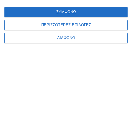
ΣΥΜΦΩΝΩ
ΠΕΡΙΣΣΟΤΕΡΕΣ ΕΠΙΛΟΓΕΣ
ΔΙΑΦΩΝΩ
Πολιτική Εταιρείας κατά της Βίας
Ταυτότητα
ΚΡΑΤΙΚΗ ΔΙΑΦΗΜΙΣΗ
Ενημέρωση
Πολιτισμός
Ψυχαγωγία
Classics
Επικοινωνία
H Eταιρεία