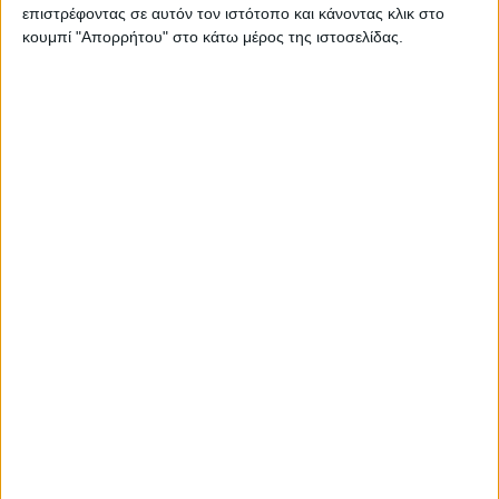
επιστρέφοντας σε αυτόν τον ιστότοπο και κάνοντας κλικ στο
κουμπί "Απορρήτου" στο κάτω μέρος της ιστοσελίδας.
21 Μαΐου, 2021
Μάχη της Κρήτης: Από το Γερμανικό
Νεκροταφείο του Μάλεμε στο
καταφύγιο του Πλατανιά_Β’ Μέρος |
ΙΣΤΟΡΙΕΣ ΤΟΥ ΔΡΟΜΟΥ