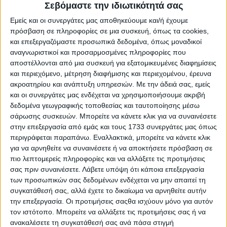
Σεβόμαστε την ιδιωτικότητά σας
Εμείς και οι συνεργάτες μας αποθηκεύουμε και/ή έχουμε
πρόσβαση σε πληροφορίες σε μια συσκευή, όπως τα cookies,
και επεξεργαζόμαστε προσωπικά δεδομένα, όπως μοναδικοί
αναγνωριστικοί και προσαρμοσμένες πληροφορίες που
αποστέλλονται από μια συσκευή για εξατομικευμένες διαφημίσεις
και περιεχόμενο, μέτρηση διαφήμισης και περιεχομένου, έρευνα
ακροατηρίου και ανάπτυξη υπηρεσιών.
Με την άδειά σας, εμείς
και οι συνεργάτες μας ενδέχεται να χρησιμοποιήσουμε ακριβή
δεδομένα γεωγραφικής τοποθεσίας και ταυτοποίησης μέσω
σάρωσης συσκευών. Μπορείτε να κάνετε κλικ για να συναινέσετε
στην επεξεργασία από εμάς και τους 1733 συνεργάτες μας όπως
21 Μαΐου, 2021
περιγράφεται παραπάνω. Εναλλακτικά, μπορείτε να κάνετε κλικ
Μάχη της Κρήτης – 80 Χρόνια:
για να αρνηθείτε να συναινέσετε ή να αποκτήσετε πρόσβαση σε
πιο λεπτομερείς πληροφορίες και να αλλάξετε τις προτιμήσεις
Θεατές και Αθέατες πλευράς της
σας πριν συναινέσετε.
Λάβετε υπόψη ότι κάποια επεξεργασία
των προσωπικών σας δεδομένων ενδέχεται να μην απαιτεί τη
Ιστορίας | Αντιθέσεις
συγκατάθεσή σας, αλλά έχετε το δικαίωμα να αρνηθείτε αυτήν
την επεξεργασία. Οι προτιμήσεις σαςθα ισχύουν μόνο για αυτόν
τον ιστότοπο. Μπορείτε να αλλάξετε τις προτιμήσεις σας ή να
ανακαλέσετε τη συγκατάθεσή σας ανά πάσα στιγμή