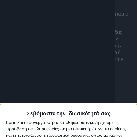
Γερμανίας – Ουκρανικό και διεθνείς παράγοντες
Η Ελλάδα στην Γεωπολιτική αβεβαιότητα σήμερα και ο
παράγοντας Τουρκία
Στην εκπομπή παρεμβαίνει ο Πρέσβης ε.τ Λεωνίδας
Χρυσανθόπουλος για την πρωτοβουλία του με την
“Σιωπηλή Συγκέντρωση Υπενθύμισης”, έξω από την
Γερμανική Πρεσβεία της Αθήνας αυτό το Σάββατο 6
Απριλίου, 83 χρόνια από την Γερμανική Εισβολή στην
Ελλάδα.
Σεβόμαστε την ιδιωτικότητά σας
Εμείς και οι συνεργάτες μας αποθηκεύουμε και/ή έχουμε
πρόσβαση σε πληροφορίες σε μια συσκευή, όπως τα cookies,
και επεξεργαζόμαστε προσωπικά δεδομένα, όπως μοναδικοί