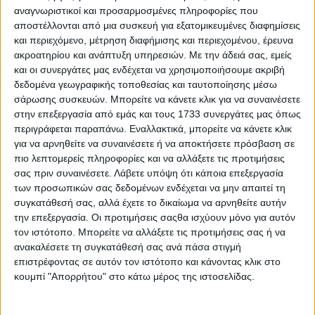
αναγνωριστικοί και προσαρμοσμένες πληροφορίες που
αποστέλλονται από μια συσκευή για εξατομικευμένες διαφημίσεις
και περιεχόμενο, μέτρηση διαφήμισης και περιεχομένου, έρευνα
ακροατηρίου και ανάπτυξη υπηρεσιών.
Με την άδειά σας, εμείς
και οι συνεργάτες μας ενδέχεται να χρησιμοποιήσουμε ακριβή
δεδομένα γεωγραφικής τοποθεσίας και ταυτοποίησης μέσω
σάρωσης συσκευών. Μπορείτε να κάνετε κλικ για να συναινέσετε
17 Μαΐου, 2024
στην επεξεργασία από εμάς και τους 1733 συνεργάτες μας όπως
Η Μαύρη Δεκαετία του ’40 στην
περιγράφεται παραπάνω. Εναλλακτικά, μπορείτε να κάνετε κλικ
για να αρνηθείτε να συναινέσετε ή να αποκτήσετε πρόσβαση σε
Ελλάδα: νέες αποκαλύψεις και
πιο λεπτομερείς πληροφορίες και να αλλάξετε τις προτιμήσεις
προσεγγίσεις στην Ιστοριογραφία
σας πριν συναινέσετε.
Λάβετε υπόψη ότι κάποια επεξεργασία
των προσωπικών σας δεδομένων ενδέχεται να μην απαιτεί τη
συγκατάθεσή σας, αλλά έχετε το δικαίωμα να αρνηθείτε αυτήν
την επεξεργασία. Οι προτιμήσεις σαςθα ισχύουν μόνο για αυτόν
τον ιστότοπο. Μπορείτε να αλλάξετε τις προτιμήσεις σας ή να
ανακαλέσετε τη συγκατάθεσή σας ανά πάσα στιγμή
επιστρέφοντας σε αυτόν τον ιστότοπο και κάνοντας κλικ στο
κουμπί "Απορρήτου" στο κάτω μέρος της ιστοσελίδας.