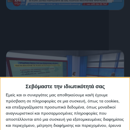
16 Ιουλίου, 2026
ΚΡΗΤΗ ΣΗΜΕΡΑ 16.07.2026
Σεβόμαστε την ιδιωτικότητά σας
Εμείς και οι συνεργάτες μας αποθηκεύουμε και/ή έχουμε
πρόσβαση σε πληροφορίες σε μια συσκευή, όπως τα cookies,
και επεξεργαζόμαστε προσωπικά δεδομένα, όπως μοναδικοί
αναγνωριστικοί και προσαρμοσμένες πληροφορίες που
αποστέλλονται από μια συσκευή για εξατομικευμένες διαφημίσεις
15 Ιουλίου, 2026
και περιεχόμενο, μέτρηση διαφήμισης και περιεχομένου, έρευνα