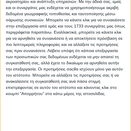
ακροατηρίου και ανάπτυξη υπηρεσιών.
Με την άδειά σας, εμείς
ΚΡΗΤΗ ΣΗΜΕΡΑ 15.07.2026
και οι συνεργάτες μας ενδέχεται να χρησιμοποιήσουμε ακριβή
δεδομένα γεωγραφικής τοποθεσίας και ταυτοποίησης μέσω
σάρωσης συσκευών. Μπορείτε να κάνετε κλικ για να συναινέσετε
στην επεξεργασία από εμάς και τους 1733 συνεργάτες μας όπως
περιγράφεται παραπάνω. Εναλλακτικά, μπορείτε να κάνετε κλικ
για να αρνηθείτε να συναινέσετε ή να αποκτήσετε πρόσβαση σε
πιο λεπτομερείς πληροφορίες και να αλλάξετε τις προτιμήσεις
σας πριν συναινέσετε.
Λάβετε υπόψη ότι κάποια επεξεργασία
των προσωπικών σας δεδομένων ενδέχεται να μην απαιτεί τη
συγκατάθεσή σας, αλλά έχετε το δικαίωμα να αρνηθείτε αυτήν
την επεξεργασία. Οι προτιμήσεις σαςθα ισχύουν μόνο για αυτόν
τον ιστότοπο. Μπορείτε να αλλάξετε τις προτιμήσεις σας ή να
ανακαλέσετε τη συγκατάθεσή σας ανά πάσα στιγμή
επιστρέφοντας σε αυτόν τον ιστότοπο και κάνοντας κλικ στο
κουμπί "Απορρήτου" στο κάτω μέρος της ιστοσελίδας.
14 Ιουλίου, 2026
ΚΡΗΤΗ ΣΗΜΕΡΑ 14.07.2026