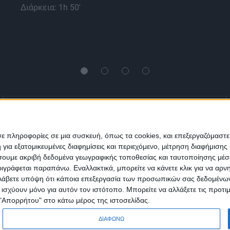
Διάρκεια: 1h 50'
Ενημέρωση
Πολιτισμός
Ψυχαγωγία
σε πληροφορίες σε μια συσκευή, όπως τα cookies, και επεξεργαζόμαστ
α εξατομικευμένες διαφημίσεις και περιεχόμενο, μέτρηση διαφήμισης 
Classics
Επικοινωνία
H Eταιρεία
οιήσουμε ακριβή δεδομένα γεωγραφικής τοποθεσίας και ταυτοποίησης μέ
γράφεται παραπάνω. Εναλλακτικά, μπορείτε να κάνετε κλικ για να αρν
Λάβετε υπόψη ότι κάποια επεξεργασία των προσωπικών σας δεδομένων ε
Trailers
α ισχύουν μόνο για αυτόν τον ιστότοπο. Μπορείτε να αλλάξετε τις προτ
 "Απορρήτου" στο κάτω μέρος της ιστοσελίδας.
ΔΙΑΦΩΝΩ