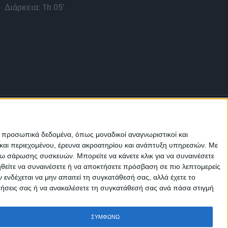
Διάρκεια: 1h 05'
Διά
ε προσωπικά δεδομένα, όπως μοναδικοί αναγνωριστικοί και
και περιεχομένου, έρευνα ακροατηρίου και ανάπτυξη υπηρεσιών.
Με
σω σάρωσης συσκευών. Μπορείτε να κάνετε κλικ για να συναινέσετε
ηθείτε να συναινέσετε ή να αποκτήσετε πρόσβαση σε πιο λεπτομερείς
Μ.Η.Τ.
242814
νδέχεται να μην απαιτεί τη συγκατάθεσή σας, αλλά έχετε το
ιμήσεις σας ή να ανακαλέσετε τη συγκατάθεσή σας ανά πάσα στιγμή
ΣΥΜΦΩΝΩ