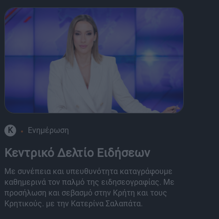
K
Ενημέρωση
8
Κεντρικό Δελτίο Ειδήσεων
Α
Με συνέπεια και υπευθυνότητα καταγράφουμε
Μι
καθημερινά τον παλμό της ειδησεογραφίας. Με
Τη
προσήλωση και σεβασμό στην Κρήτη και τους
κα
Κρητικούς. με την Κατερίνα Σαλαπάτα.
πα
εκ