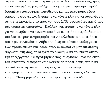
ακροατηρίου και ανάπτυξη υπηρεσιών.
Με την άδειά σας, εμείς
ΚΡΗΤΗ ΣΗΜΕΡΑ 15.07.2026
και οι συνεργάτες μας ενδέχεται να χρησιμοποιήσουμε ακριβή
δεδομένα γεωγραφικής τοποθεσίας και ταυτοποίησης μέσω
σάρωσης συσκευών. Μπορείτε να κάνετε κλικ για να συναινέσετε
στην επεξεργασία από εμάς και τους 1733 συνεργάτες μας όπως
περιγράφεται παραπάνω. Εναλλακτικά, μπορείτε να κάνετε κλικ
για να αρνηθείτε να συναινέσετε ή να αποκτήσετε πρόσβαση σε
πιο λεπτομερείς πληροφορίες και να αλλάξετε τις προτιμήσεις
σας πριν συναινέσετε.
Λάβετε υπόψη ότι κάποια επεξεργασία
των προσωπικών σας δεδομένων ενδέχεται να μην απαιτεί τη
συγκατάθεσή σας, αλλά έχετε το δικαίωμα να αρνηθείτε αυτήν
την επεξεργασία. Οι προτιμήσεις σαςθα ισχύουν μόνο για αυτόν
τον ιστότοπο. Μπορείτε να αλλάξετε τις προτιμήσεις σας ή να
ανακαλέσετε τη συγκατάθεσή σας ανά πάσα στιγμή
επιστρέφοντας σε αυτόν τον ιστότοπο και κάνοντας κλικ στο
κουμπί "Απορρήτου" στο κάτω μέρος της ιστοσελίδας.
14 Ιουλίου, 2026
ΚΡΗΤΗ ΣΗΜΕΡΑ 14.07.2026