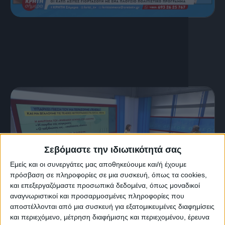
16 Ιουλίου, 2026
ΚΡΗΤΗ ΣΗΜΕΡΑ 16.07.2026
Σεβόμαστε την ιδιωτικότητά σας
Εμείς και οι συνεργάτες μας αποθηκεύουμε και/ή έχουμε
πρόσβαση σε πληροφορίες σε μια συσκευή, όπως τα cookies,
και επεξεργαζόμαστε προσωπικά δεδομένα, όπως μοναδικοί
αναγνωριστικοί και προσαρμοσμένες πληροφορίες που
αποστέλλονται από μια συσκευή για εξατομικευμένες διαφημίσεις
15 Ιουλίου, 2026
και περιεχόμενο, μέτρηση διαφήμισης και περιεχομένου, έρευνα