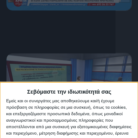
16 Ιουλίου, 2026
ΚΡΗΤΗ ΣΗΜΕΡΑ 16.07.2026
Σεβόμαστε την ιδιωτικότητά σας
Εμείς και οι συνεργάτες μας αποθηκεύουμε και/ή έχουμε
πρόσβαση σε πληροφορίες σε μια συσκευή, όπως τα cookies,
και επεξεργαζόμαστε προσωπικά δεδομένα, όπως μοναδικοί
αναγνωριστικοί και προσαρμοσμένες πληροφορίες που
αποστέλλονται από μια συσκευή για εξατομικευμένες διαφημίσεις
15 Ιουλίου, 2026
και περιεχόμενο, μέτρηση διαφήμισης και περιεχομένου, έρευνα