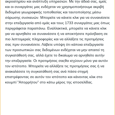
ακροατηρίου και ανάπτυξη υπηρεσιών.
Με την άδειά σας, εμείς
ΚΡΗΤΗ ΣΗΜΕΡΑ 15.07.2026
και οι συνεργάτες μας ενδέχεται να χρησιμοποιήσουμε ακριβή
δεδομένα γεωγραφικής τοποθεσίας και ταυτοποίησης μέσω
σάρωσης συσκευών. Μπορείτε να κάνετε κλικ για να συναινέσετε
στην επεξεργασία από εμάς και τους 1733 συνεργάτες μας όπως
περιγράφεται παραπάνω. Εναλλακτικά, μπορείτε να κάνετε κλικ
για να αρνηθείτε να συναινέσετε ή να αποκτήσετε πρόσβαση σε
πιο λεπτομερείς πληροφορίες και να αλλάξετε τις προτιμήσεις
σας πριν συναινέσετε.
Λάβετε υπόψη ότι κάποια επεξεργασία
των προσωπικών σας δεδομένων ενδέχεται να μην απαιτεί τη
συγκατάθεσή σας, αλλά έχετε το δικαίωμα να αρνηθείτε αυτήν
την επεξεργασία. Οι προτιμήσεις σαςθα ισχύουν μόνο για αυτόν
τον ιστότοπο. Μπορείτε να αλλάξετε τις προτιμήσεις σας ή να
ανακαλέσετε τη συγκατάθεσή σας ανά πάσα στιγμή
επιστρέφοντας σε αυτόν τον ιστότοπο και κάνοντας κλικ στο
κουμπί "Απορρήτου" στο κάτω μέρος της ιστοσελίδας.
14 Ιουλίου, 2026
ΚΡΗΤΗ ΣΗΜΕΡΑ 14.07.2026