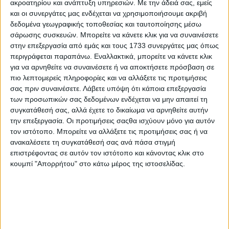
ακροατηρίου και ανάπτυξη υπηρεσιών.
Με την άδειά σας, εμείς
ΚΡΗΤΗ ΣΗΜΕΡΑ 15.07.2026
και οι συνεργάτες μας ενδέχεται να χρησιμοποιήσουμε ακριβή
δεδομένα γεωγραφικής τοποθεσίας και ταυτοποίησης μέσω
σάρωσης συσκευών. Μπορείτε να κάνετε κλικ για να συναινέσετε
στην επεξεργασία από εμάς και τους 1733 συνεργάτες μας όπως
περιγράφεται παραπάνω. Εναλλακτικά, μπορείτε να κάνετε κλικ
για να αρνηθείτε να συναινέσετε ή να αποκτήσετε πρόσβαση σε
πιο λεπτομερείς πληροφορίες και να αλλάξετε τις προτιμήσεις
σας πριν συναινέσετε.
Λάβετε υπόψη ότι κάποια επεξεργασία
των προσωπικών σας δεδομένων ενδέχεται να μην απαιτεί τη
συγκατάθεσή σας, αλλά έχετε το δικαίωμα να αρνηθείτε αυτήν
την επεξεργασία. Οι προτιμήσεις σαςθα ισχύουν μόνο για αυτόν
τον ιστότοπο. Μπορείτε να αλλάξετε τις προτιμήσεις σας ή να
ανακαλέσετε τη συγκατάθεσή σας ανά πάσα στιγμή
επιστρέφοντας σε αυτόν τον ιστότοπο και κάνοντας κλικ στο
κουμπί "Απορρήτου" στο κάτω μέρος της ιστοσελίδας.
14 Ιουλίου, 2026
ΚΡΗΤΗ ΣΗΜΕΡΑ 14.07.2026