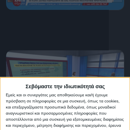
16 Ιουλίου, 2026
ΚΡΗΤΗ ΣΗΜΕΡΑ 16.07.2026
Σεβόμαστε την ιδιωτικότητά σας
Εμείς και οι συνεργάτες μας αποθηκεύουμε και/ή έχουμε
πρόσβαση σε πληροφορίες σε μια συσκευή, όπως τα cookies,
και επεξεργαζόμαστε προσωπικά δεδομένα, όπως μοναδικοί
αναγνωριστικοί και προσαρμοσμένες πληροφορίες που
αποστέλλονται από μια συσκευή για εξατομικευμένες διαφημίσεις
15 Ιουλίου, 2026
και περιεχόμενο, μέτρηση διαφήμισης και περιεχομένου, έρευνα