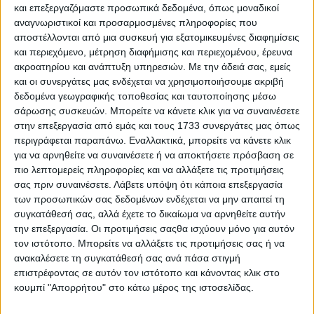
και επεξεργαζόμαστε προσωπικά δεδομένα, όπως μοναδικοί
αναγνωριστικοί και προσαρμοσμένες πληροφορίες που
αποστέλλονται από μια συσκευή για εξατομικευμένες διαφημίσεις
και περιεχόμενο, μέτρηση διαφήμισης και περιεχομένου, έρευνα
ακροατηρίου και ανάπτυξη υπηρεσιών.
Με την άδειά σας, εμείς
και οι συνεργάτες μας ενδέχεται να χρησιμοποιήσουμε ακριβή
δεδομένα γεωγραφικής τοποθεσίας και ταυτοποίησης μέσω
7 Αυγούστου, 2026
σάρωσης συσκευών. Μπορείτε να κάνετε κλικ για να συναινέσετε
Κεντρικό Δελτίο Ειδήσεων
στην επεξεργασία από εμάς και τους 1733 συνεργάτες μας όπως
περιγράφεται παραπάνω. Εναλλακτικά, μπορείτε να κάνετε κλικ
07.08.2026
για να αρνηθείτε να συναινέσετε ή να αποκτήσετε πρόσβαση σε
πιο λεπτομερείς πληροφορίες και να αλλάξετε τις προτιμήσεις
σας πριν συναινέσετε.
Λάβετε υπόψη ότι κάποια επεξεργασία
των προσωπικών σας δεδομένων ενδέχεται να μην απαιτεί τη
συγκατάθεσή σας, αλλά έχετε το δικαίωμα να αρνηθείτε αυτήν
την επεξεργασία. Οι προτιμήσεις σαςθα ισχύουν μόνο για αυτόν
τον ιστότοπο. Μπορείτε να αλλάξετε τις προτιμήσεις σας ή να
ανακαλέσετε τη συγκατάθεσή σας ανά πάσα στιγμή
επιστρέφοντας σε αυτόν τον ιστότοπο και κάνοντας κλικ στο
κουμπί "Απορρήτου" στο κάτω μέρος της ιστοσελίδας.