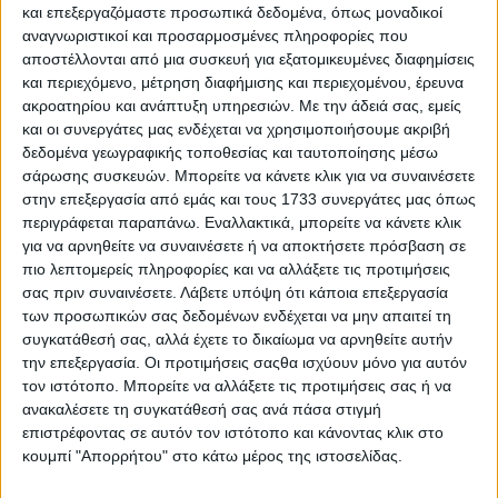
και επεξεργαζόμαστε προσωπικά δεδομένα, όπως μοναδικοί
αναγνωριστικοί και προσαρμοσμένες πληροφορίες που
αποστέλλονται από μια συσκευή για εξατομικευμένες διαφημίσεις
και περιεχόμενο, μέτρηση διαφήμισης και περιεχομένου, έρευνα
ακροατηρίου και ανάπτυξη υπηρεσιών.
Με την άδειά σας, εμείς
και οι συνεργάτες μας ενδέχεται να χρησιμοποιήσουμε ακριβή
δεδομένα γεωγραφικής τοποθεσίας και ταυτοποίησης μέσω
4 Αυγούστου, 2026
σάρωσης συσκευών. Μπορείτε να κάνετε κλικ για να συναινέσετε
Κεντρικό Δελτίο Ειδήσεων
στην επεξεργασία από εμάς και τους 1733 συνεργάτες μας όπως
περιγράφεται παραπάνω. Εναλλακτικά, μπορείτε να κάνετε κλικ
04.08.2026
για να αρνηθείτε να συναινέσετε ή να αποκτήσετε πρόσβαση σε
πιο λεπτομερείς πληροφορίες και να αλλάξετε τις προτιμήσεις
σας πριν συναινέσετε.
Λάβετε υπόψη ότι κάποια επεξεργασία
των προσωπικών σας δεδομένων ενδέχεται να μην απαιτεί τη
συγκατάθεσή σας, αλλά έχετε το δικαίωμα να αρνηθείτε αυτήν
την επεξεργασία. Οι προτιμήσεις σαςθα ισχύουν μόνο για αυτόν
τον ιστότοπο. Μπορείτε να αλλάξετε τις προτιμήσεις σας ή να
ανακαλέσετε τη συγκατάθεσή σας ανά πάσα στιγμή
επιστρέφοντας σε αυτόν τον ιστότοπο και κάνοντας κλικ στο
κουμπί "Απορρήτου" στο κάτω μέρος της ιστοσελίδας.