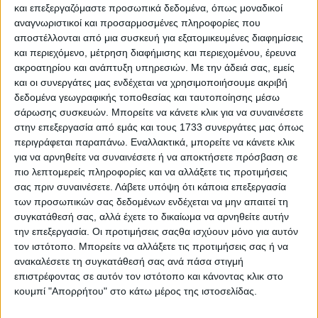
και επεξεργαζόμαστε προσωπικά δεδομένα, όπως μοναδικοί
αναγνωριστικοί και προσαρμοσμένες πληροφορίες που
αποστέλλονται από μια συσκευή για εξατομικευμένες διαφημίσεις
και περιεχόμενο, μέτρηση διαφήμισης και περιεχομένου, έρευνα
ακροατηρίου και ανάπτυξη υπηρεσιών.
Με την άδειά σας, εμείς
και οι συνεργάτες μας ενδέχεται να χρησιμοποιήσουμε ακριβή
δεδομένα γεωγραφικής τοποθεσίας και ταυτοποίησης μέσω
5 Αυγούστου, 2026
σάρωσης συσκευών. Μπορείτε να κάνετε κλικ για να συναινέσετε
Κεντρικό Δελτίο Ειδήσεων
στην επεξεργασία από εμάς και τους 1733 συνεργάτες μας όπως
περιγράφεται παραπάνω. Εναλλακτικά, μπορείτε να κάνετε κλικ
05.08.2026
για να αρνηθείτε να συναινέσετε ή να αποκτήσετε πρόσβαση σε
πιο λεπτομερείς πληροφορίες και να αλλάξετε τις προτιμήσεις
σας πριν συναινέσετε.
Λάβετε υπόψη ότι κάποια επεξεργασία
των προσωπικών σας δεδομένων ενδέχεται να μην απαιτεί τη
συγκατάθεσή σας, αλλά έχετε το δικαίωμα να αρνηθείτε αυτήν
την επεξεργασία. Οι προτιμήσεις σαςθα ισχύουν μόνο για αυτόν
τον ιστότοπο. Μπορείτε να αλλάξετε τις προτιμήσεις σας ή να
ανακαλέσετε τη συγκατάθεσή σας ανά πάσα στιγμή
επιστρέφοντας σε αυτόν τον ιστότοπο και κάνοντας κλικ στο
κουμπί "Απορρήτου" στο κάτω μέρος της ιστοσελίδας.