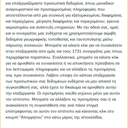
και επεξεργαζόμαστε προσωπικά δεδομένα, όπως μοναδικοί
αναγνωριστικοί και προσαρμοσμένες πληροφορίες που
αποστέλλονται από μια συσκευή για εξατομικευμένες διαφημίσεις
και περιεχόμενο, μέτρηση διαφήμισης και περιεχομένου, έρευνα
ακροατηρίου και ανάπτυξη υπηρεσιών.
Με την άδειά σας, εμείς
και οι συνεργάτες μας ενδέχεται να χρησιμοποιήσουμε ακριβή
δεδομένα γεωγραφικής τοποθεσίας και ταυτοποίησης μέσω
2 Αυγούστου, 2026
σάρωσης συσκευών. Μπορείτε να κάνετε κλικ για να συναινέσετε
Κεντρικό Δελτίο Ειδήσεων
στην επεξεργασία από εμάς και τους 1731 συνεργάτες μας όπως
περιγράφεται παραπάνω. Εναλλακτικά, μπορείτε να κάνετε κλικ
02.08.2026
για να αρνηθείτε να συναινέσετε ή να αποκτήσετε πρόσβαση σε
πιο λεπτομερείς πληροφορίες και να αλλάξετε τις προτιμήσεις
σας πριν συναινέσετε.
Λάβετε υπόψη ότι κάποια επεξεργασία
των προσωπικών σας δεδομένων ενδέχεται να μην απαιτεί τη
συγκατάθεσή σας, αλλά έχετε το δικαίωμα να αρνηθείτε αυτήν
την επεξεργασία. Οι προτιμήσεις σαςθα ισχύουν μόνο για αυτόν
τον ιστότοπο. Μπορείτε να αλλάξετε τις προτιμήσεις σας ή να
ανακαλέσετε τη συγκατάθεσή σας ανά πάσα στιγμή
επιστρέφοντας σε αυτόν τον ιστότοπο και κάνοντας κλικ στο
κουμπί "Απορρήτου" στο κάτω μέρος της ιστοσελίδας.