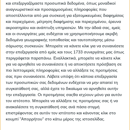
και επεξεργαζόμαστε προσωπικά δεδομένα, όπως μοναδικοί
αναγνωριστικοί και προσαρμοσμένες πληροφορίες που
αποστέλλονται από μια συσκευή για εξατομικευμένες διαφημίσεις
και περιεχόμενο, μέτρηση διαφήμισης και περιεχομένου, έρευνα
ακροατηρίου και ανάπτυξη υπηρεσιών.
Με την άδειά σας, εμείς
και οι συνεργάτες μας ενδέχεται να χρησιμοποιήσουμε ακριβή
δεδομένα γεωγραφικής τοποθεσίας και ταυτοποίησης μέσω
5 Αυγούστου, 2026
σάρωσης συσκευών. Μπορείτε να κάνετε κλικ για να συναινέσετε
Κεντρικό Δελτίο Ειδήσεων
στην επεξεργασία από εμάς και τους 1733 συνεργάτες μας όπως
περιγράφεται παραπάνω. Εναλλακτικά, μπορείτε να κάνετε κλικ
05.08.2026
για να αρνηθείτε να συναινέσετε ή να αποκτήσετε πρόσβαση σε
πιο λεπτομερείς πληροφορίες και να αλλάξετε τις προτιμήσεις
σας πριν συναινέσετε.
Λάβετε υπόψη ότι κάποια επεξεργασία
των προσωπικών σας δεδομένων ενδέχεται να μην απαιτεί τη
συγκατάθεσή σας, αλλά έχετε το δικαίωμα να αρνηθείτε αυτήν
την επεξεργασία. Οι προτιμήσεις σαςθα ισχύουν μόνο για αυτόν
τον ιστότοπο. Μπορείτε να αλλάξετε τις προτιμήσεις σας ή να
ανακαλέσετε τη συγκατάθεσή σας ανά πάσα στιγμή
επιστρέφοντας σε αυτόν τον ιστότοπο και κάνοντας κλικ στο
κουμπί "Απορρήτου" στο κάτω μέρος της ιστοσελίδας.