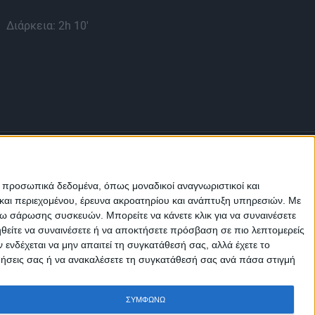
Διάρκεια: 2h 10'
ε προσωπικά δεδομένα, όπως μοναδικοί αναγνωριστικοί και
και περιεχομένου, έρευνα ακροατηρίου και ανάπτυξη υπηρεσιών.
Με
σω σάρωσης συσκευών. Μπορείτε να κάνετε κλικ για να συναινέσετε
ηθείτε να συναινέσετε ή να αποκτήσετε πρόσβαση σε πιο λεπτομερείς
Μ.Η.Τ.
242814
νδέχεται να μην απαιτεί τη συγκατάθεσή σας, αλλά έχετε το
ιμήσεις σας ή να ανακαλέσετε τη συγκατάθεσή σας ανά πάσα στιγμή
ΣΥΜΦΩΝΩ