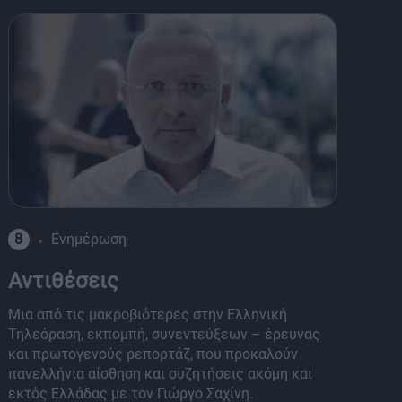
8
Ενημέρωση
K
Αντιθέσεις
Κ
Μια από τις μακροβιότερες στην Ελληνική
Έν
Τηλεόραση, εκπομπή, συνεντεύξεων – έρευνας
ση
και πρωτογενούς ρεπορτάζ, που προκαλούν
Σφ
πανελλήνια αίσθηση και συζητήσεις ακόμη και
εκτός Ελλάδας με τον Γιώργο Σαχίνη.
Διά