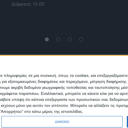
Διάρκεια: 1h 05'
Ενημέρωση
Πολιτισμός
Ψυχαγωγία
σε πληροφορίες σε μια συσκευή, όπως τα cookies, και επεξεργαζόμαστ
α εξατομικευμένες διαφημίσεις και περιεχόμενο, μέτρηση διαφήμισης 
Classics
Επικοινωνία
H Eταιρεία
οιήσουμε ακριβή δεδομένα γεωγραφικής τοποθεσίας και ταυτοποίησης μέ
γράφεται παραπάνω. Εναλλακτικά, μπορείτε να κάνετε κλικ για να αρν
Λάβετε υπόψη ότι κάποια επεξεργασία των προσωπικών σας δεδομένων ε
Trailers
α ισχύουν μόνο για αυτόν τον ιστότοπο. Μπορείτε να αλλάξετε τις προτ
 "Απορρήτου" στο κάτω μέρος της ιστοσελίδας.
ΔΙΑΦΩΝΩ