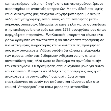
και περιεχόμενο, μέτρηση διαφήμισης και περιεχομένου, έρευνα
ακροατηρίου και ανάπτυξη υπηρεσιών.
Με την άδειά σας, εμείς
και οι συνεργάτες μας ενδέχεται να χρησιμοποιήσουμε ακριβή
δεδομένα γεωγραφικής τοποθεσίας και ταυτοποίησης μέσω
15 Ιουλίου, 2026
σάρωσης συσκευών. Μπορείτε να κάνετε κλικ για να συναινέσετε
ΚΑΛΟ ΜΕΣΗΜΕΡΙ 15.07.2026
στην επεξεργασία από εμάς και τους 1733 συνεργάτες μας όπως
περιγράφεται παραπάνω. Εναλλακτικά, μπορείτε να κάνετε κλικ
για να αρνηθείτε να συναινέσετε ή να αποκτήσετε πρόσβαση σε
πιο λεπτομερείς πληροφορίες και να αλλάξετε τις προτιμήσεις
σας πριν συναινέσετε.
Λάβετε υπόψη ότι κάποια επεξεργασία
των προσωπικών σας δεδομένων ενδέχεται να μην απαιτεί τη
συγκατάθεσή σας, αλλά έχετε το δικαίωμα να αρνηθείτε αυτήν
την επεξεργασία. Οι προτιμήσεις σαςθα ισχύουν μόνο για αυτόν
τον ιστότοπο. Μπορείτε να αλλάξετε τις προτιμήσεις σας ή να
ανακαλέσετε τη συγκατάθεσή σας ανά πάσα στιγμή
επιστρέφοντας σε αυτόν τον ιστότοπο και κάνοντας κλικ στο
κουμπί "Απορρήτου" στο κάτω μέρος της ιστοσελίδας.