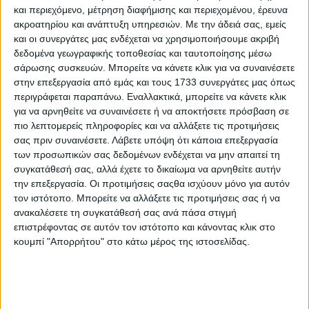
και περιεχόμενο, μέτρηση διαφήμισης και περιεχομένου, έρευνα
ακροατηρίου και ανάπτυξη υπηρεσιών.
Με την άδειά σας, εμείς
και οι συνεργάτες μας ενδέχεται να χρησιμοποιήσουμε ακριβή
δεδομένα γεωγραφικής τοποθεσίας και ταυτοποίησης μέσω
15 Ιουλίου, 2026
σάρωσης συσκευών. Μπορείτε να κάνετε κλικ για να συναινέσετε
ΚΑΛΟ ΜΕΣΗΜΕΡΙ 15.07.2026
στην επεξεργασία από εμάς και τους 1733 συνεργάτες μας όπως
περιγράφεται παραπάνω. Εναλλακτικά, μπορείτε να κάνετε κλικ
για να αρνηθείτε να συναινέσετε ή να αποκτήσετε πρόσβαση σε
πιο λεπτομερείς πληροφορίες και να αλλάξετε τις προτιμήσεις
σας πριν συναινέσετε.
Λάβετε υπόψη ότι κάποια επεξεργασία
των προσωπικών σας δεδομένων ενδέχεται να μην απαιτεί τη
συγκατάθεσή σας, αλλά έχετε το δικαίωμα να αρνηθείτε αυτήν
την επεξεργασία. Οι προτιμήσεις σαςθα ισχύουν μόνο για αυτόν
τον ιστότοπο. Μπορείτε να αλλάξετε τις προτιμήσεις σας ή να
ανακαλέσετε τη συγκατάθεσή σας ανά πάσα στιγμή
επιστρέφοντας σε αυτόν τον ιστότοπο και κάνοντας κλικ στο
κουμπί "Απορρήτου" στο κάτω μέρος της ιστοσελίδας.