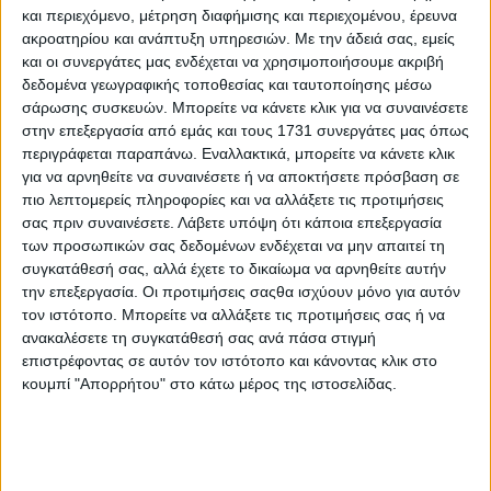
και περιεχόμενο, μέτρηση διαφήμισης και περιεχομένου, έρευνα
ακροατηρίου και ανάπτυξη υπηρεσιών.
Με την άδειά σας, εμείς
και οι συνεργάτες μας ενδέχεται να χρησιμοποιήσουμε ακριβή
δεδομένα γεωγραφικής τοποθεσίας και ταυτοποίησης μέσω
15 Ιουλίου, 2026
σάρωσης συσκευών. Μπορείτε να κάνετε κλικ για να συναινέσετε
ΚΑΛΟ ΜΕΣΗΜΕΡΙ 15.07.2026
στην επεξεργασία από εμάς και τους 1731 συνεργάτες μας όπως
περιγράφεται παραπάνω. Εναλλακτικά, μπορείτε να κάνετε κλικ
για να αρνηθείτε να συναινέσετε ή να αποκτήσετε πρόσβαση σε
πιο λεπτομερείς πληροφορίες και να αλλάξετε τις προτιμήσεις
σας πριν συναινέσετε.
Λάβετε υπόψη ότι κάποια επεξεργασία
των προσωπικών σας δεδομένων ενδέχεται να μην απαιτεί τη
συγκατάθεσή σας, αλλά έχετε το δικαίωμα να αρνηθείτε αυτήν
την επεξεργασία. Οι προτιμήσεις σαςθα ισχύουν μόνο για αυτόν
τον ιστότοπο. Μπορείτε να αλλάξετε τις προτιμήσεις σας ή να
ανακαλέσετε τη συγκατάθεσή σας ανά πάσα στιγμή
επιστρέφοντας σε αυτόν τον ιστότοπο και κάνοντας κλικ στο
κουμπί "Απορρήτου" στο κάτω μέρος της ιστοσελίδας.