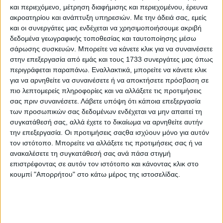
και περιεχόμενο, μέτρηση διαφήμισης και περιεχομένου, έρευνα
ακροατηρίου και ανάπτυξη υπηρεσιών.
Με την άδειά σας, εμείς
και οι συνεργάτες μας ενδέχεται να χρησιμοποιήσουμε ακριβή
δεδομένα γεωγραφικής τοποθεσίας και ταυτοποίησης μέσω
15 Ιουλίου, 2026
σάρωσης συσκευών. Μπορείτε να κάνετε κλικ για να συναινέσετε
ΚΑΛΟ ΜΕΣΗΜΕΡΙ 15.07.2026
στην επεξεργασία από εμάς και τους 1733 συνεργάτες μας όπως
περιγράφεται παραπάνω. Εναλλακτικά, μπορείτε να κάνετε κλικ
για να αρνηθείτε να συναινέσετε ή να αποκτήσετε πρόσβαση σε
πιο λεπτομερείς πληροφορίες και να αλλάξετε τις προτιμήσεις
σας πριν συναινέσετε.
Λάβετε υπόψη ότι κάποια επεξεργασία
των προσωπικών σας δεδομένων ενδέχεται να μην απαιτεί τη
συγκατάθεσή σας, αλλά έχετε το δικαίωμα να αρνηθείτε αυτήν
την επεξεργασία. Οι προτιμήσεις σαςθα ισχύουν μόνο για αυτόν
τον ιστότοπο. Μπορείτε να αλλάξετε τις προτιμήσεις σας ή να
ανακαλέσετε τη συγκατάθεσή σας ανά πάσα στιγμή
επιστρέφοντας σε αυτόν τον ιστότοπο και κάνοντας κλικ στο
κουμπί "Απορρήτου" στο κάτω μέρος της ιστοσελίδας.