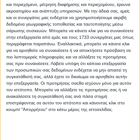
και περιεχόμενο, μέτρηση διαφήμισης και περιεχομένου, έρευνα
ακροατηρίου και ανάπτυξη υπηρεσιών.
Με την άδειά σας, εμείς
και οι συνεργάτες μας ενδέχεται να χρησιμοποιήσουμε ακριβή
δεδομένα γεωγραφικής τοποθεσίας και ταυτοποίησης μέσω
15 Ιουλίου, 2026
σάρωσης συσκευών. Μπορείτε να κάνετε κλικ για να συναινέσετε
ΚΑΛΟ ΜΕΣΗΜΕΡΙ 15.07.2026
στην επεξεργασία από εμάς και τους 1733 συνεργάτες μας όπως
περιγράφεται παραπάνω. Εναλλακτικά, μπορείτε να κάνετε κλικ
για να αρνηθείτε να συναινέσετε ή να αποκτήσετε πρόσβαση σε
πιο λεπτομερείς πληροφορίες και να αλλάξετε τις προτιμήσεις
σας πριν συναινέσετε.
Λάβετε υπόψη ότι κάποια επεξεργασία
των προσωπικών σας δεδομένων ενδέχεται να μην απαιτεί τη
συγκατάθεσή σας, αλλά έχετε το δικαίωμα να αρνηθείτε αυτήν
την επεξεργασία. Οι προτιμήσεις σαςθα ισχύουν μόνο για αυτόν
τον ιστότοπο. Μπορείτε να αλλάξετε τις προτιμήσεις σας ή να
ανακαλέσετε τη συγκατάθεσή σας ανά πάσα στιγμή
επιστρέφοντας σε αυτόν τον ιστότοπο και κάνοντας κλικ στο
κουμπί "Απορρήτου" στο κάτω μέρος της ιστοσελίδας.