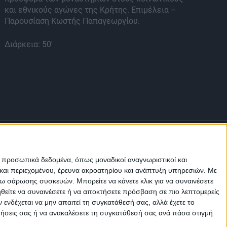
και εθνικούς αγώνες της Κρήτης. Επιμέλεια –
τω
Παρουσίαση Κωστής Παπαγεωργίου.
κα
Διάρκεια: 50'
Διά
ε προσωπικά δεδομένα, όπως μοναδικοί αναγνωριστικοί και
και περιεχομένου, έρευνα ακροατηρίου και ανάπτυξη υπηρεσιών.
Με
σω σάρωσης συσκευών. Μπορείτε να κάνετε κλικ για να συναινέσετε
Μ.Η.Τ.
ηθείτε να συναινέσετε ή να αποκτήσετε πρόσβαση σε πιο λεπτομερείς
242814
νδέχεται να μην απαιτεί τη συγκατάθεσή σας, αλλά έχετε το
ιμήσεις σας ή να ανακαλέσετε τη συγκατάθεσή σας ανά πάσα στιγμή