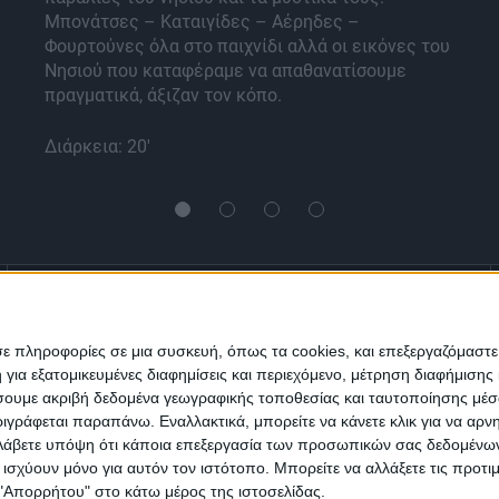
Μπονάτσες – Καταιγίδες – Αέρηδες –
Φουρτούνες όλα στο παιχνίδι αλλά οι εικόνες του
Νησιού που καταφέραμε να απαθανατίσουμε
πραγματικά, άξιζαν τον κόπο.
Διάρκεια: 20'
Ενημέρωση
Πολιτισμός
Ψυχαγωγία
σε πληροφορίες σε μια συσκευή, όπως τα cookies, και επεξεργαζόμαστ
α εξατομικευμένες διαφημίσεις και περιεχόμενο, μέτρηση διαφήμισης 
Classics
Επικοινωνία
H Eταιρεία
οιήσουμε ακριβή δεδομένα γεωγραφικής τοποθεσίας και ταυτοποίησης μέ
γράφεται παραπάνω. Εναλλακτικά, μπορείτε να κάνετε κλικ για να αρν
Λάβετε υπόψη ότι κάποια επεξεργασία των προσωπικών σας δεδομένων ε
Trailers
α ισχύουν μόνο για αυτόν τον ιστότοπο. Μπορείτε να αλλάξετε τις προτ
 "Απορρήτου" στο κάτω μέρος της ιστοσελίδας.