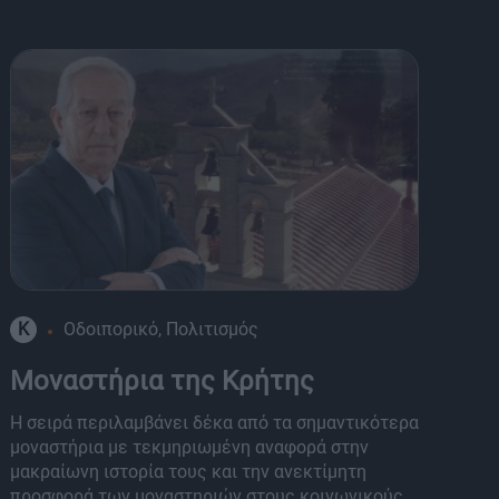
K
Οδοιπορικό, Πολιτισμός
8
Μοναστήρια της Κρήτης
Π
Η σειρά περιλαμβάνει δέκα από τα σημαντικότερα
Ο 
μοναστήρια με τεκμηριωμένη αναφορά στην
σύ
μακραίωνη ιστορία τους και την ανεκτίμητη
Τη
προσφορά των μοναστηριών στους κοινωνικούς
οθ