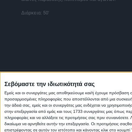
Διάρκεια: 50'
Σεβόμαστε την ιδιωτικότητά σας
Εμείς και οι συνεργάτες μας αποθηκεύουμε και/ή έχουμε πρόσβαση 
προσαρμοσμένες πληροφορίες που αποστέλλονται από μια συσκευή γι
την άδειά σας, εμείς και οι συνεργάτες μας ενδέχεται να χρησιμοπ
στην επεξεργασία από εμάς και τους 1733 συνεργάτες μας όπως περι
πληροφορίες και να αλλάξετε τις προτιμήσεις σας πριν συναινέσετε.
δικαίωμα να αρνηθείτε αυτήν την επεξεργασία. Οι προτιμήσεις σαςθ
επιστρέφοντας σε αυτόν τον ιστότοπο και κάνοντας κλικ στο κουμπί