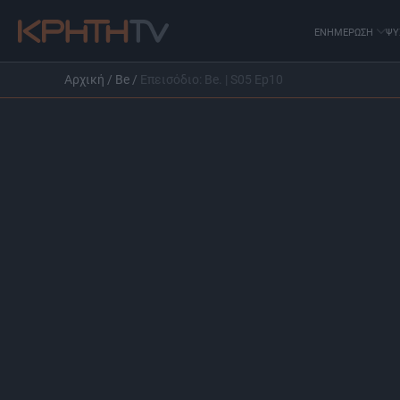
ΕΝΗΜΕΡΩΣΗ
ΨΥ
Αρχική
/
Be
/
Επεισόδιο: Be. | S05 Ep10