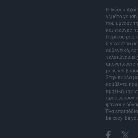
Η Ινέσσα Αζοΐ
γεμάτο γεύση,
που υμνούν τη
και εικόνες π
Περίκος μας τ
ξινόχοντρο με
αυθεντικό, co
τελειώνουμε χ
απογειώσεις τ
polished βραδ
Στην παρέα μα
κουβέντα που 
κρητική της ε
προσφέρουν αλ
ψάχνουν δύναμ
Ένα επεισόδιο
be cozy. be yo