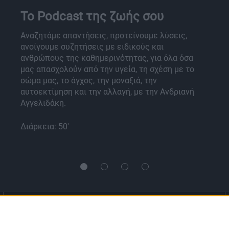
Το Podcast της ζωής σου
Αναζητάμε απαντήσεις, προτείνουμε λύσεις,
ανοίγουμε συζητήσεις με ειδικούς και
ανθρώπους της καθημερινότητας, για όλα όσα
μας απασχολούν από την υγεία, τη σχέση με το
σώμα μας, το άγχος, την μοναξιά, την
αυτοεκτίμηση και την αλλαγή, με την Ανδριανή
Αγγελιδάκη.
Διάρκεια: 50'
Ενημέρωση
Πολιτισμός
Ψυχαγωγία