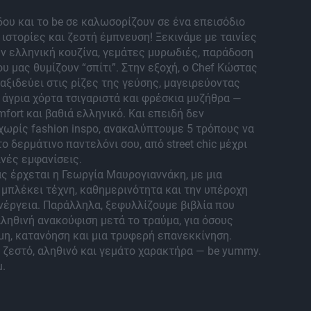
δου και το be σε καλωσορίζουν σε ένα επεισόδιο
 ιστορίες και ζεστή έμπνευση! Ξεκινάμε με ταινίες
ν ελληνική κουζίνα, γεμάτες μυρωδιές, παράδοση
ου μας θυμίζουν “σπίτι”. Στην εξοχή, ο Chef Κώστας
αξιδεύει στις ρίζες της γεύσης, μαγειρεύοντας
 άγρια χόρτα τσιγαριστά και φρέσκια μυζήθρα —
mfort και βαθιά ελληνικό. Και επειδή δεν
ωρίς fashion inspo, ανακαλύπτουμε 5 τρόπους να
ο δερμάτινο παντελόνι σου, από street chic μέχρι
ινές εμφανίσεις.
ς έρχεται η Γεωργία Μαυρογιαννάκη, με μια
μπλέκει τέχνη, καθημερινότητα και την υπέροχη
νέργεια. Παράλληλα, ξεφυλλίζουμε βιβλία που
ηθινή ανακούφιση μετά το τραύμα, για όσους
η, κατανόηση και μια τρυφερή επανεκκίνηση.
 ζεστό, αληθινό και γεμάτο χαρακτήρα — be yummy.
u.