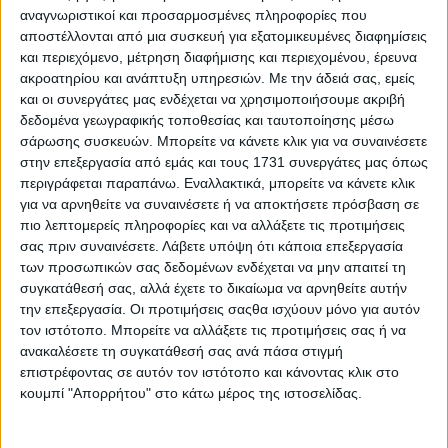
αναγνωριστικοί και προσαρμοσμένες πληροφορίες που
αποστέλλονται από μια συσκευή για εξατομικευμένες διαφημίσεις
και περιεχόμενο, μέτρηση διαφήμισης και περιεχομένου, έρευνα
ακροατηρίου και ανάπτυξη υπηρεσιών.
Με την άδειά σας, εμείς
και οι συνεργάτες μας ενδέχεται να χρησιμοποιήσουμε ακριβή
17 Μαρτίου, 2020
δεδομένα γεωγραφικής τοποθεσίας και ταυτοποίησης μέσω
σάρωσης συσκευών. Μπορείτε να κάνετε κλικ για να συναινέσετε
Κοκάκια
στην επεξεργασία από εμάς και τους 1731 συνεργάτες μας όπως
περιγράφεται παραπάνω. Εναλλακτικά, μπορείτε να κάνετε κλικ
για να αρνηθείτε να συναινέσετε ή να αποκτήσετε πρόσβαση σε
πιο λεπτομερείς πληροφορίες και να αλλάξετε τις προτιμήσεις
σας πριν συναινέσετε.
Λάβετε υπόψη ότι κάποια επεξεργασία
των προσωπικών σας δεδομένων ενδέχεται να μην απαιτεί τη
συγκατάθεσή σας, αλλά έχετε το δικαίωμα να αρνηθείτε αυτήν
την επεξεργασία. Οι προτιμήσεις σαςθα ισχύουν μόνο για αυτόν
τον ιστότοπο. Μπορείτε να αλλάξετε τις προτιμήσεις σας ή να
ανακαλέσετε τη συγκατάθεσή σας ανά πάσα στιγμή
επιστρέφοντας σε αυτόν τον ιστότοπο και κάνοντας κλικ στο
κουμπί "Απορρήτου" στο κάτω μέρος της ιστοσελίδας.