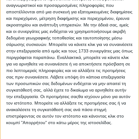
αναγνωριστικοί και προσαρμοσμένες πληροφορίες που
αποστέλλονται από μια συσκευή για εξατομικευμένες διαφημίσεις
και περιεχόμενο, μέτρηση διαφήμισης και περιεχομένου, έρευνα
ακροατηρίου και ανάπτυξη υπηρεσιών.
Με την άδειά σας, εμείς
17 Μαρτίου, 2020
και οι συνεργάτες μας ενδέχεται να χρησιμοποιήσουμε ακριβή
Κοκάκια
δεδομένα γεωγραφικής τοποθεσίας και ταυτοποίησης μέσω
σάρωσης συσκευών. Μπορείτε να κάνετε κλικ για να συναινέσετε
στην επεξεργασία από εμάς και τους 1733 συνεργάτες μας όπως
περιγράφεται παραπάνω. Εναλλακτικά, μπορείτε να κάνετε κλικ
για να αρνηθείτε να συναινέσετε ή να αποκτήσετε πρόσβαση σε
πιο λεπτομερείς πληροφορίες και να αλλάξετε τις προτιμήσεις
σας πριν συναινέσετε.
Λάβετε υπόψη ότι κάποια επεξεργασία
των προσωπικών σας δεδομένων ενδέχεται να μην απαιτεί τη
συγκατάθεσή σας, αλλά έχετε το δικαίωμα να αρνηθείτε αυτήν
την επεξεργασία. Οι προτιμήσεις σαςθα ισχύουν μόνο για αυτόν
τον ιστότοπο. Μπορείτε να αλλάξετε τις προτιμήσεις σας ή να
ανακαλέσετε τη συγκατάθεσή σας ανά πάσα στιγμή
επιστρέφοντας σε αυτόν τον ιστότοπο και κάνοντας κλικ στο
κουμπί "Απορρήτου" στο κάτω μέρος της ιστοσελίδας.