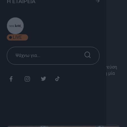
Η ΕΤΑΙΡΕΙΑ
cookies
K
Ψυχαγωγία
Σεζόν 2020
LIVE
Διάρκεια: 25'
Μυστικά για τα πιο νόστιμα ζουμερά cookies με γεύση
μαστίχα, σταφίδα, λευκή σοκολάτα άλλα και άλλη μία
εκδοχή με cookies σοκολάτα πορτοκάλι!
Με το Θέμο Ρήγα.