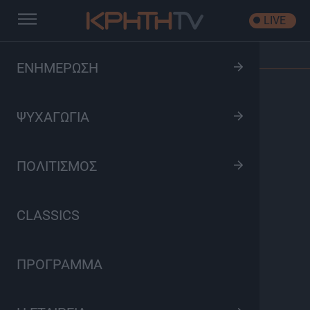
LIVE
Αρχική
/
Bake my day
/
Επεισόδιο: cookies
ΕΝΗΜΕΡΩΣΗ
ΨΥΧΑΓΩΓΙΑ
ΠΟΛΙΤΙΣΜΟΣ
CLASSICS
ΠΡΟΓΡΑΜΜΑ
Bake my day