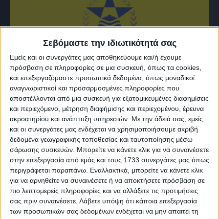
Σεβόμαστε την ιδιωτικότητά σας
Εμείς και οι συνεργάτες μας αποθηκεύουμε και/ή έχουμε
πρόσβαση σε πληροφορίες σε μια συσκευή, όπως τα cookies,
και επεξεργαζόμαστε προσωπικά δεδομένα, όπως μοναδικοί
αναγνωριστικοί και προσαρμοσμένες πληροφορίες που
αποστέλλονται από μια συσκευή για εξατομικευμένες διαφημίσεις
9 Ιουλίου, 2026
και περιεχόμενο, μέτρηση διαφήμισης και περιεχομένου, έρευνα
Τα 80+1 χρόνια του Νέου Αστέρα
ακροατηρίου και ανάπτυξη υπηρεσιών.
Με την άδειά σας, εμείς
και οι συνεργάτες μας ενδέχεται να χρησιμοποιήσουμε ακριβή
Ρεθύμνου
δεδομένα γεωγραφικής τοποθεσίας και ταυτοποίησης μέσω
σάρωσης συσκευών. Μπορείτε να κάνετε κλικ για να συναινέσετε
στην επεξεργασία από εμάς και τους 1733 συνεργάτες μας όπως
περιγράφεται παραπάνω. Εναλλακτικά, μπορείτε να κάνετε κλικ
για να αρνηθείτε να συναινέσετε ή να αποκτήσετε πρόσβαση σε
πιο λεπτομερείς πληροφορίες και να αλλάξετε τις προτιμήσεις
σας πριν συναινέσετε.
Λάβετε υπόψη ότι κάποια επεξεργασία
των προσωπικών σας δεδομένων ενδέχεται να μην απαιτεί τη