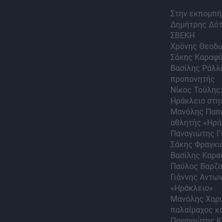
Στην εκπομπή 
Δημήτρης Δότ
ΣΒΕΚΗ
Χρόνης Θεοδω
Σάκης Καραφύ
Βασίλης Ράλλ
προπονητής
Νίκος Τούλης:
Ηράκλειο στη
Μανόλης Παπα
αθλητής «Ηρά
Παναγιώτης Γ
Σάκης Φραγκι
Βασίλης Καρα
Παύλος Βαρζακ
Γιάννης Αντω
«Ηράκλειο»
Μανόλης Χαρω
παλαίμαχος κ
Παναγιώτης Κ