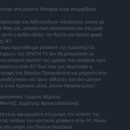
φυσάει στη Δουκός Μποφόρ είναι αναμφίβολα
σφαίρισης και Αθλοπαιδιών «Ηράκλειο» έκανε με
α 90es μια…μπασκετική επανάσταση και στα μισά
 αυτή η ομάδα έβαλε την Κρήτη για πρώτη φορά
ης Α1!
ύτερο πρωτάθλημα μπάσκετ της Ευρώπης! Οι
στορίες» της ΚΡΗΤΗ TV δεν θα μπορούσαν να
να ιστορικό reunion της ομάδας που ανέβασε πριν
Ηράκλειο στην Α1! Εκεί που μας συγκίνησε η
στροφή του Μανόλη Παπακαλιάτη και μπροστά στις
υποδέχτηκαν και τρεις αθλητές που δεν μένουν
εν είναι Κρητικοί αλλά…έγιναν Ηρακλειώτες!
Παρουσίαση: Γιώργος Μιμίκος
 Μοντάζ: Δημήτρης Φραγκιαδουλάκης
ή είναι αφιερωμένη στη μνήμη του κόουτς της
της ανόδου του κρητικού μπάσκετ στην Α1, Νίκου
ι στη μνήμη του Παύλου Βαρζακιά.