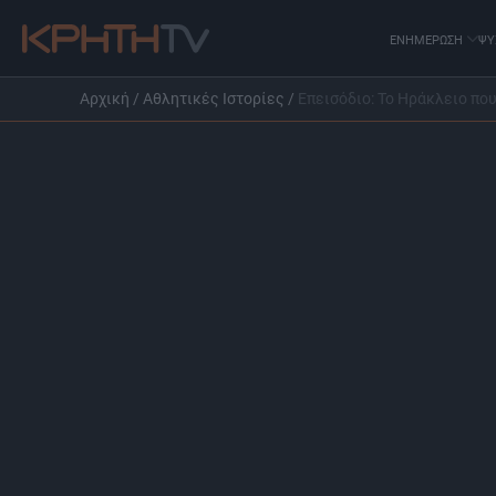
ΕΝΗΜΕΡΩΣΗ
ΨΥ
Αρχική
/
Αθλητικές Iστορίες
/
Επεισόδιο: Το Ηράκλειο πο