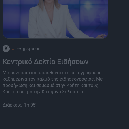
K
Ενημέρωση
8
Κεντρικό Δελτίο Ειδήσεων
Α
Με συνέπεια και υπευθυνότητα καταγράφουμε
Μι
καθημερινά τον παλμό της ειδησεογραφίας. Με
Τη
προσήλωση και σεβασμό στην Κρήτη και τους
κα
Κρητικούς. με την Κατερίνα Σαλαπάτα.
πα
εκ
Διάρκεια: 1h 05'
Διά