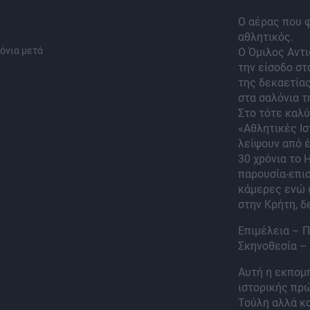
Ο αέρας που 
αθλητικός.
όνια μετά
Ο Όμιλος Αντι
την είσοδο στ
της δεκαετίας
στα σαλόνια τ
Στο τότε καλ
«Αθλητικές Ι
λείψουν από έ
30 χρόνια το 
παρουσία-επι
κάμερες ενώ 
στην Κρήτη, δ
Επιμέλεια – 
Σκηνοθεσία –
Αυτή η εκπομπ
ιστορικής πρώ
Τούλη αλλά κα