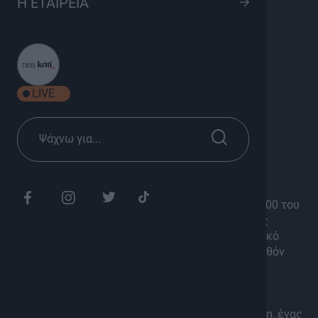
Η ΕΤΑΙΡΕΙΑ
100 χρόνια ΟΦΗ
8
Ενημέρωση, Ψυχαγωγία
Σεζόν 2025
LIVE
Πέμπτη 21:45
Διάρκεια: 50'
O ΟΦΗ γιόρτασε λίγο πριν τη δύση του 2025 τα 100 του
χρόνια και με την έλευση του 2025 οι “Αθλητικές
Ιστορίες” της ΚΡΗΤΗ TV σας παρουσιάζουν το δικό
τους αφιέρωμα. Ιστορικές μορφές από το παρελθόν
του ποδοσφαιρικού ΟΦΗ, ο Ηλίας Πουρσανίδης
εκπροσωπώντας την ΠΑΕ, αλλά και άνθρωποι με
μεγάλη προσφορά στην ΠΑΕ που συνεχίζουν να
προσφέρουν τις υπηρεσίες τους στον Ερασιτέχνη, ένας