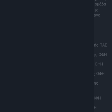
άνθρωπος που έκλεισε μισό αιώνα στην κρητική ομάδα
αλλά…και εκπλήξεις συνθέτουν το παζλ αυτής της
εκπομπής με επιμέλεια-παρουσίαση από τον Γιώργο
Μιμίκο, σκηνοθεσία και μοντάζ από τον Δημήτρη
Φραγκιαδουλάκη.
Στην εκπομπή μιλάνε αναλυτικά οι:
Νίκος Δουλουφάκης: Πρώην πρόεδρος και ιδρυτής ΠΑΕ
Μηνάς Τσαγκαράκης: Παλαίμαχος ποδοσφαιριστής ΟΦΗ
Σήφης Κορωνάκης: Παλαίμαχος ποδοσφαιριστής ΟΦΗ
Βασίλης Καραϊσκος: Παλαίμαχος ποδοσφαιριστής ΟΦΗ
Μανόλης Συντιχάκης: Παλαίμαχος ποδοσφαιριστής
ΟΦΗ
Γιώργος Βλαστός: Παλαίμαχος ποδοσφαιριστής ΟΦΗ
Αλεχάντρο Ίσις: Παλαίμαχος ποδοσφαιριστής ΟΦΗ