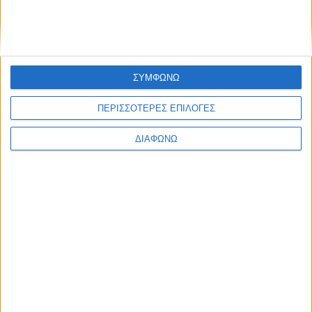
ΣΥΜΦΩΝΩ
ΠΕΡΙΣΣΟΤΕΡΕΣ ΕΠΙΛΟΓΕΣ
ΔΙΑΦΩΝΩ
K
8
K
Ενημέρωση
Ενημέρωση,
Ενημέρωση
Ψυχαγωγία
Παρουσίαση
Κεντρικό
Καλό
Ομίλου
Δελτίο
Μεσημέρι
ΚΡΗΤΗ
Ειδήσεων