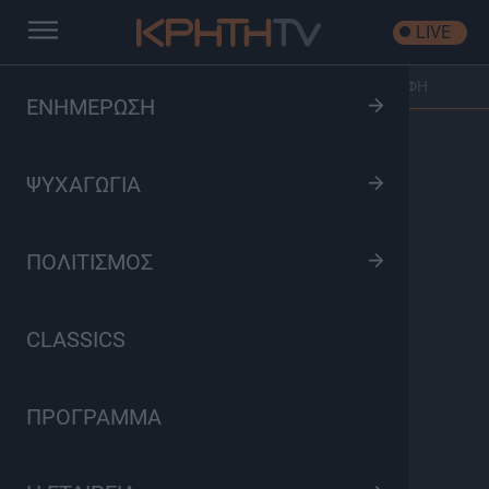
LIVE
Αρχική
/
Αθλητικές Iστορίες
/
Επεισόδιο: 100 χρόνια ΟΦΗ
ΕΝΗΜΕΡΩΣΗ
ΨΥΧΑΓΩΓΙΑ
ΠΟΛΙΤΙΣΜΟΣ
CLASSICS
ΠΡΟΓΡΑΜΜΑ
Αθλητικές Iστορίες