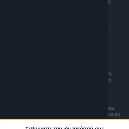
Λουκόπουλος Αντιστράτηγος ε.α // γεωπολιτικός-
γεωστρατηγικός αναλυτής
>> Στην εκπομπή καταθέτουν την οπτική τους οι :
– Γιώργος Αϋφαντής , πρέσβης ε.τ.
– Ελπίδα Τσαμπουράκη , Περιβαλλοντολόγος MSc,
γεωπόνος , ειδική στην επίδραση της ανθρώπινης
δραστηριότητας στο Περιβάλλον
και ο Πάρις Καρβουνόπουλος , Δημοσιογράφος και
επικεφαλής του militaire.gr, ιστότοπου με εξειδίκευση
στα εθνικά θέματα, θέματα άμυνας και ασφάλειας
Σεβόμαστε την ιδιωτικότητά σας