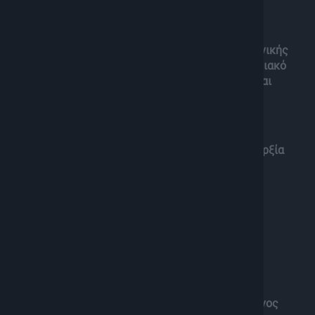
– Οι Ελληνοτουρκικές σχέσεις , η αναζήτηση εθνικής
στρατηγικής και οι ραγδαίες εξελίξεις στο Κυπριακό
ως θέμα πενταμερούς, από υπόθεση εισβολής και
Κατοχής
– Η απουσία κουλτούρας ασφάλειας και η ανυπαρξία
πολιτικής βάθους στις θαλάσσιες ζώνες και την
στρατηγική προσαρμογής της Ελλάδας, στις
παγκόσμιες γεωπολιτικές ανατροπές
>> Στο στούντιο των “Αντιθέσεων” ο
Κωνσταντίνος