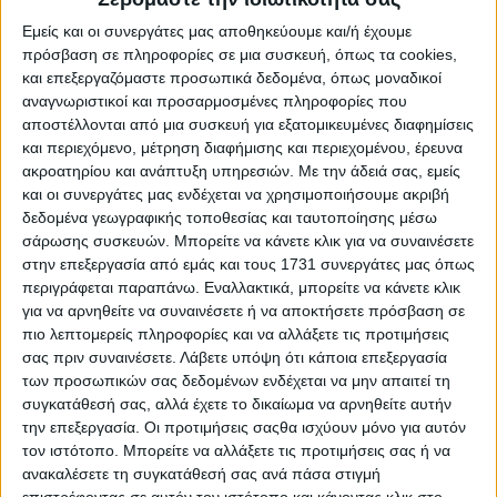
Εμείς και οι συνεργάτες μας αποθηκεύουμε και/ή έχουμε
πρόσβαση σε πληροφορίες σε μια συσκευή, όπως τα cookies,
και επεξεργαζόμαστε προσωπικά δεδομένα, όπως μοναδικοί
αναγνωριστικοί και προσαρμοσμένες πληροφορίες που
αποστέλλονται από μια συσκευή για εξατομικευμένες διαφημίσεις
και περιεχόμενο, μέτρηση διαφήμισης και περιεχομένου, έρευνα
ακροατηρίου και ανάπτυξη υπηρεσιών.
Με την άδειά σας, εμείς
και οι συνεργάτες μας ενδέχεται να χρησιμοποιήσουμε ακριβή
δεδομένα γεωγραφικής τοποθεσίας και ταυτοποίησης μέσω
σάρωσης συσκευών. Μπορείτε να κάνετε κλικ για να συναινέσετε
στην επεξεργασία από εμάς και τους 1731 συνεργάτες μας όπως
περιγράφεται παραπάνω. Εναλλακτικά, μπορείτε να κάνετε κλικ
για να αρνηθείτε να συναινέσετε ή να αποκτήσετε πρόσβαση σε
πιο λεπτομερείς πληροφορίες και να αλλάξετε τις προτιμήσεις
σας πριν συναινέσετε.
Λάβετε υπόψη ότι κάποια επεξεργασία
των προσωπικών σας δεδομένων ενδέχεται να μην απαιτεί τη
συγκατάθεσή σας, αλλά έχετε το δικαίωμα να αρνηθείτε αυτήν
την επεξεργασία. Οι προτιμήσεις σαςθα ισχύουν μόνο για αυτόν
24 Ιουλίου, 2026
τον ιστότοπο. Μπορείτε να αλλάξετε τις προτιμήσεις σας ή να
Γιάννης Ιωαννίδης : ” Το Καμένο
ανακαλέσετε τη συγκατάθεσή σας ανά πάσα στιγμή