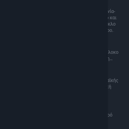
Μία μεγάλη συζήτηση στις “Αντιθέσεις”, με τα
επιφαινόμενα και τις επιδράσεις τους σε Ουκρανία-
Μέση Ανατολή- Ευρασία και Ανατολική Μεσόγειο και
τις παγκόσμιες αναταράξεις από τον Αρκτικό κύκλο
έως την Άπω Ανατολή και την Αμερικανική ήπειρο.
– Το δόγμα των σχέσεων ισχύος Τράμπ , το σύμπλοκο
ΗΠΑ-Ρωσία – Κίνα , η Ινδία και η αμήχανη Ευρώπη…
– Η οικονομία πολέμου , το αφήγημα της Ευρωπαϊκής
Άμυνας και η εισδοχή της Τουρκίας στην αμυντική
πολιτική της Ευρώπης
– Οι εξελίξεις στη Μέση Ανατολή και το αιματηρό
υπόδειγμα σε Συρία και Γάζα, για την Ανατολική
Μεσόγειο