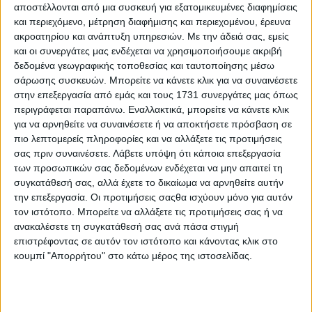
αποστέλλονται από μια συσκευή για εξατομικευμένες διαφημίσεις
“
Τσουγκράνες”
, είναι μια ομάδα ανθρώπων που
και περιεχόμενο, μέτρηση διαφήμισης και περιεχομένου, έρευνα
«σκαλίζουν» τη μουσική παράδοση της Ελλάδας, της
ακροατηρίου και ανάπτυξη υπηρεσιών.
Με την άδειά σας, εμείς
Μεσογείου και των Βαλκανίων υπό τη διεύθυνση και
και οι συνεργάτες μας ενδέχεται να χρησιμοποιήσουμε ακριβή
την καλλιτεχνική επιμέλεια της Παπανικολοπούλου
δεδομένα γεωγραφικής τοποθεσίας και ταυτοποίησης μέσω
Ελεάννας.
σάρωσης συσκευών. Μπορείτε να κάνετε κλικ για να συναινέσετε
Το πολυδιάστατο αυτό σχήμα που έχει ως βάση το
στην επεξεργασία από εμάς και τους 1731 συνεργάτες μας όπως
Ηράκλειο και φέτος κλείνει τα 10 χρόνια παρουσίας,
περιγράφεται παραπάνω. Εναλλακτικά, μπορείτε να κάνετε κλικ
έχει δώσει συναυλίες σε διάφορα μέρη της Κρήτης,
για να αρνηθείτε να συναινέσετε ή να αποκτήσετε πρόσβαση σε
έχει λάβει μέρος σε σπουδαία φεστιβάλ όπως το
πιο λεπτομερείς πληροφορίες και να αλλάξετε τις προτιμήσεις
Labyrinth Festival στο Χουδέτσι κι έχει συνεργαστεί με
σας πριν συναινέσετε.
Λάβετε υπόψη ότι κάποια επεξεργασία
κορυφαίους μουσικούς του τόπου.
των προσωπικών σας δεδομένων ενδέχεται να μην απαιτεί τη
Απολαύστε χριστουγεννιάτικα και πρωτοχρονιάτικα
συγκατάθεσή σας, αλλά έχετε το δικαίωμα να αρνηθείτε αυτήν
κάλαντα από διάφορα μέρη της Ελλάδας, συνοδεία των
την επεξεργασία. Οι προτιμήσεις σαςθα ισχύουν μόνο για αυτόν
εξαιρετικών μουσικών Θέμη Πολυζωάκη, Έκτορα
τον ιστότοπο. Μπορείτε να αλλάξετε τις προτιμήσεις σας ή να
Κυριάκου και Αλέξανδρου Κανακάκη.
ανακαλέσετε τη συγκατάθεσή σας ανά πάσα στιγμή
Το Εργαστήρι χορού “
Χορόσπιτο”
ξεκίνησε τη
επιστρέφοντας σε αυτόν τον ιστότοπο και κάνοντας κλικ στο
λειτουργία του το 2002 . Διδάσκονται χοροί απ΄όλη την
κουμπί "Απορρήτου" στο κάτω μέρος της ιστοσελίδας.
Ελλάδα από καθηγητές φυσικής αγωγής με ειδικότητα
στον Ελληνικό Παραδοσιακό Χορό. Στο εργαστήρι
πραγματοποιούνται μαθήματα χορού για όλες τις