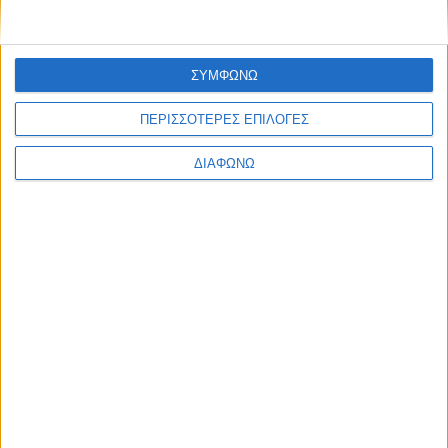
Πολιτική Εταιρείας κατά της Βίας
Ταυτότητα
ΚΡΑΤΙΚΗ ΔΙΑΦΗΜΙΣΗ
ΣΥΜΦΩΝΩ
ΠΕΡΙΣΣΟΤΕΡΕΣ ΕΠΙΛΟΓΕΣ
ΔΙΑΦΩΝΩ
Ενημέρωση
Πολιτισμός
Ψυχαγωγία
Classics
Επικοινωνία
H Eταιρεία
Trailers