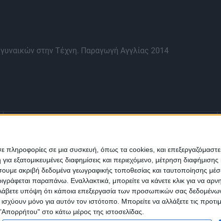
 γυναικών στην Τέχνη. Παραγωγή Αγγλίας 2014
Ενημέρωση
Πολιτισμός
Ψυχαγωγία
σε πληροφορίες σε μια συσκευή, όπως τα cookies, και επεξεργαζόμαστ
α εξατομικευμένες διαφημίσεις και περιεχόμενο, μέτρηση διαφήμισης 
Classics
Επικοινωνία
H Eταιρεία
οιήσουμε ακριβή δεδομένα γεωγραφικής τοποθεσίας και ταυτοποίησης μέ
γράφεται παραπάνω. Εναλλακτικά, μπορείτε να κάνετε κλικ για να αρν
Λάβετε υπόψη ότι κάποια επεξεργασία των προσωπικών σας δεδομένων ε
Trailers
α ισχύουν μόνο για αυτόν τον ιστότοπο. Μπορείτε να αλλάξετε τις προτ
 "Απορρήτου" στο κάτω μέρος της ιστοσελίδας.