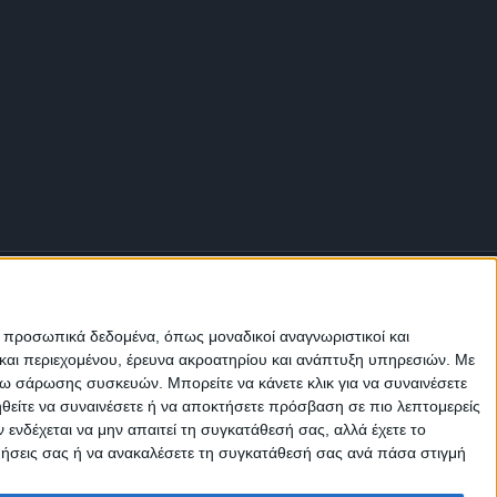
ε προσωπικά δεδομένα, όπως μοναδικοί αναγνωριστικοί και
και περιεχομένου, έρευνα ακροατηρίου και ανάπτυξη υπηρεσιών.
Με
σω σάρωσης συσκευών. Μπορείτε να κάνετε κλικ για να συναινέσετε
Μ.Η.Τ.
ηθείτε να συναινέσετε ή να αποκτήσετε πρόσβαση σε πιο λεπτομερείς
242814
νδέχεται να μην απαιτεί τη συγκατάθεσή σας, αλλά έχετε το
ιμήσεις σας ή να ανακαλέσετε τη συγκατάθεσή σας ανά πάσα στιγμή