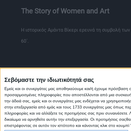
The Story of Women and Art
Η ιστορικός Αμάντα Βίκερι ερευνά τη συμβολή των
60΄.
Σεβόμαστε την ιδιωτικότητά σας
Εμείς και οι συνεργάτες μας αποθηκεύουμε και/ή έχουμε πρόσβαση 
προσαρμοσμένες πληροφορίες που αποστέλλονται από μια συσκευή γι
την άδειά σας, εμείς και οι συνεργάτες μας ενδέχεται να χρησιμοπ
στην επεξεργασία από εμάς και τους 1733 συνεργάτες μας όπως περι
πληροφορίες και να αλλάξετε τις προτιμήσεις σας πριν συναινέσετε.
δικαίωμα να αρνηθείτε αυτήν την επεξεργασία. Οι προτιμήσεις σαςθ
επιστρέφοντας σε αυτόν τον ιστότοπο και κάνοντας κλικ στο κουμπί