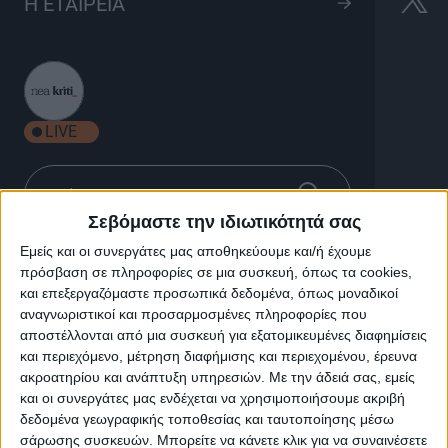
Ταξίδια με Στύλ
Η ΕΤΑΙΡΕΙΑ
50'
LIVE
Ταξίδια με Στύλ
Σεβόμαστε την ιδιωτικότητά σας
Εμείς και οι συνεργάτες μας αποθηκεύουμε και/ή έχουμε
πρόσβαση σε πληροφορίες σε μια συσκευή, όπως τα cookies,
Από λαμπερές μεγαλουπόλεις μέχρι εντυπωσιακά
και επεξεργαζόμαστε προσωπικά δεδομένα, όπως μοναδικοί
καταφύγια στην εξοχή και παραθαλάσσιους
αναγνωριστικοί και προσαρμοσμένες πληροφορίες που
παραδείσους..!
αποστέλλονται από μια συσκευή για εξατομικευμένες διαφημίσεις
Το “Travel in Style” σας ταξιδεύει σε προορισμούς που
και περιεχόμενο, μέτρηση διαφήμισης και περιεχομένου, έρευνα
μαγνητίζουν το διεθνές jet set…
ακροατηρίου και ανάπτυξη υπηρεσιών.
Με την άδειά σας, εμείς
Μια σειρά αφιερωμένη στα κορυφαία διεθνή
και οι συνεργάτες μας ενδέχεται να χρησιμοποιήσουμε ακριβή
ξενοδοχεία του κόσμου…
δεδομένα γεωγραφικής τοποθεσίας και ταυτοποίησης μέσω
Η σειρά εξερευνά τον τρόπο με τον οποίο οι εκλεκτοί
σάρωσης συσκευών. Μπορείτε να κάνετε κλικ για να συναινέσετε