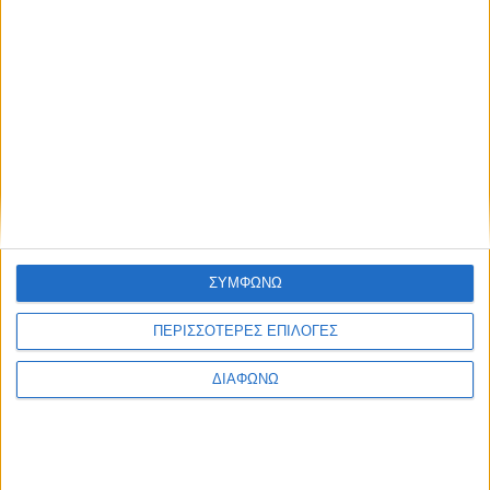
Πολιτική Εταιρείας κατά της Βίας
Ταυτότητα
ΚΡΑΤΙΚΗ ΔΙΑΦΗΜΙΣΗ
Ενημέρωση
Πολιτισμός
Ψυχαγωγία
ΣΥΜΦΩΝΩ
Classics
Επικοινωνία
H Eταιρεία
ΠΕΡΙΣΣΟΤΕΡΕΣ ΕΠΙΛΟΓΕΣ
Trailers
ΔΙΑΦΩΝΩ