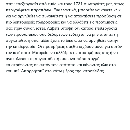
επισκέπτες των πολυτελών αυτών ξενοδοχείων
στην επεξεργασία από εμάς και τους 1731 συνεργάτες μας όπως
αξιοποιούν τον ελεύθερο χρόνο τους. Παράλληλα,
περιγράφεται παραπάνω. Εναλλακτικά, μπορείτε να κάνετε κλικ
αποκαλύπτει τους λόγους που καθιστούν αυτά τα
για να αρνηθείτε να συναινέσετε ή να αποκτήσετε πρόσβαση σε
καταλύματα τόσο επιτυχημένα και αποτυπώνει τη
πιο λεπτομερείς πληροφορίες και να αλλάξετε τις προτιμήσεις
μοναδική ατμόσφαιρα που τα κάνει να μοιάζουν σχεδόν
σας πριν συναινέσετε.
Λάβετε υπόψη ότι κάποια επεξεργασία
απρόσιτη για τον μέσο ταξιδιώτη…
των προσωπικών σας δεδομένων ενδέχεται να μην απαιτεί τη
συγκατάθεσή σας, αλλά έχετε το δικαίωμα να αρνηθείτε αυτήν
την επεξεργασία. Οι προτιμήσεις σαςθα ισχύουν μόνο για αυτόν
τον ιστότοπο. Μπορείτε να αλλάξετε τις προτιμήσεις σας ή να
ανακαλέσετε τη συγκατάθεσή σας ανά πάσα στιγμή
επιστρέφοντας σε αυτόν τον ιστότοπο και κάνοντας κλικ στο
κουμπί "Απορρήτου" στο κάτω μέρος της ιστοσελίδας.