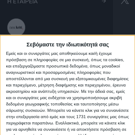
Τάτα ο Εξωγήινος
Η ΕΤΑΙΡΕΙΑ
20'
LIVE
Σεβόμαστε την ιδιωτικότητά σας
Εμείς και οι συνεργάτες μας αποθηκεύουμε και/ή έχουμε
πρόσβαση σε πληροφορίες σε μια συσκευή, όπως τα cookies,
Τάτα ο Εξωγήινος
και επεξεργαζόμαστε προσωπικά δεδομένα, όπως μοναδικοί
αναγνωριστικοί και προσαρμοσμένες πληροφορίες που
αποστέλλονται από μια συσκευή για εξατομικευμένες διαφημίσεις
Όταν ένας μικρός εξωγήινος έρχεται στην Γή , τότε
και περιεχόμενο, μέτρηση διαφήμισης και περιεχομένου, έρευνα
ξεκινάνε κι οι περιπέτειες του …!
ακροατηρίου και ανάπτυξη υπηρεσιών.
Με την άδειά σας, εμείς
και οι συνεργάτες μας ενδέχεται να χρησιμοποιήσουμε ακριβή
δεδομένα γεωγραφικής τοποθεσίας και ταυτοποίησης μέσω
σάρωσης συσκευών. Μπορείτε να κάνετε κλικ για να συναινέσετε
στην επεξεργασία από εμάς και τους 1731 συνεργάτες μας όπως
περιγράφεται παραπάνω. Εναλλακτικά, μπορείτε να κάνετε κλικ
για να αρνηθείτε να συναινέσετε ή να αποκτήσετε πρόσβαση σε