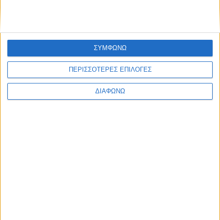
Classics
Επικοινωνία
H Eταιρεία
Trailers
ΣΥΜΦΩΝΩ
ΠΕΡΙΣΣΟΤΕΡΕΣ ΕΠΙΛΟΓΕΣ
ΔΙΑΦΩΝΩ
Μ.Η.Τ.
242814