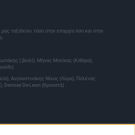
 μας ταξιδεύει τόσο στην επαρχία όσο και στην
α.
ωτάκης ( βιολί), Μήνας Μανίκας (Κιθάρα),
γούδι)
εία), Αυγουστινάκης Νίκος (Λύρα), Πολένας
), Denisse De-Lewn (Κρουστά)