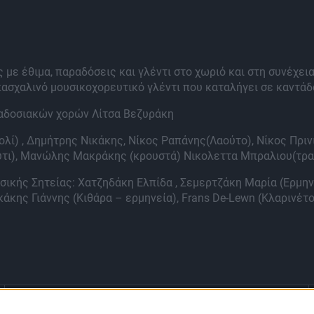
με έθιμα, παραδόσεις και γλέντι στο χωριό και στη συνέχεια
ασχαλινό μουσικοχορευτικό γλέντι που καταλήγει σε καντάδ
ραδοσιακών χορών Λίτσα Βεζυράκη
ολί) , Δημήτρης Νικάκης, Nίκος Ραπάνης(Λαούτο), Νίκος Πρινι
ύτι), Μανώλης Μακράκης (κρουστά) Νικολεττα Μπραλιου(τρα
σικής Σητείας: Χατζηδάκη Ελπίδα , Σεμερτζάκη Μαρία (Ερμην
άκης Γιάννης (Κιθάρα – ερμηνεία), Frans De-Lewn (Κλαρινέτο