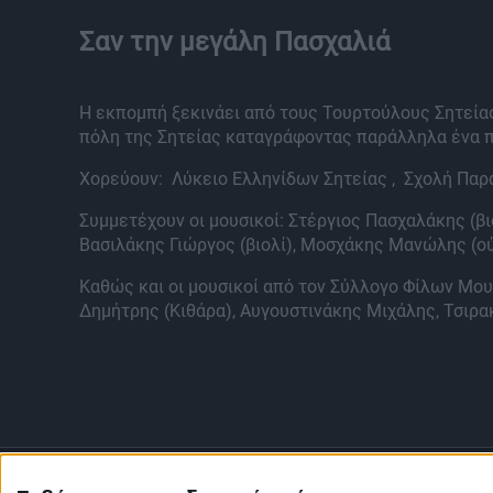
Σαν την μεγάλη Πασχαλιά
Η εκπομπή ξεκινάει από τους Τουρτούλους Σητείας 
πόλη της Σητείας καταγράφοντας παράλληλα ένα π
Χορεύουν: Λύκειο Ελληνίδων Σητείας , Σχολή Πα
Συμμετέχουν οι μουσικοί: Στέργιος Πασχαλάκης (βι
Βασιλάκης Γιώργος (βιολί), Μοσχάκης Μανώλης (ο
Καθώς και οι μουσικοί από τον Σύλλογο Φίλων Μου
Δημήτρης (Κιθάρα), Αυγουστινάκης Μιχάλης, Τσιρακ