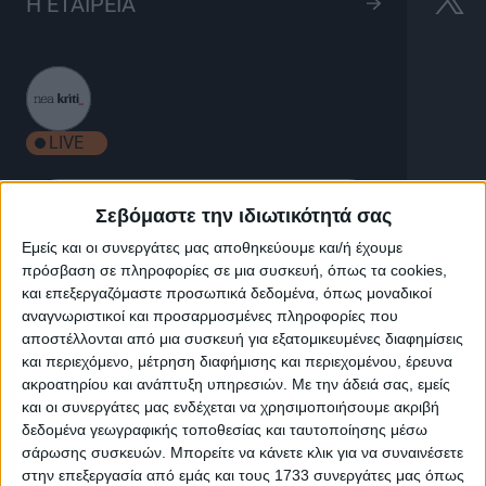
Όταν ανθίζει η Λαμπρή
Η ΕΤΑΙΡΕΙΑ
στη λίμνη του Διγενή
1h 35'
LIVE
Σεβόμαστε την ιδιωτικότητά σας
Εμείς και οι συνεργάτες μας αποθηκεύουμε και/ή έχουμε
πρόσβαση σε πληροφορίες σε μια συσκευή, όπως τα cookies,
Όταν ανθίζει η Λαμπρή στη λίμνη
και επεξεργαζόμαστε προσωπικά δεδομένα, όπως μοναδικοί
του Διγενή
αναγνωριστικοί και προσαρμοσμένες πληροφορίες που
αποστέλλονται από μια συσκευή για εξατομικευμένες διαφημίσεις
και περιεχόμενο, μέτρηση διαφήμισης και περιεχομένου, έρευνα
Όταν ανθίζει η Λαμπρή στη “λίμνη του Διγενή”
ακροατηρίου και ανάπτυξη υπηρεσιών.
Με την άδειά σας, εμείς
Ένα κρητικό πασχαλινό γλέντι στη Γέργερη με φόντο τη
και οι συνεργάτες μας ενδέχεται να χρησιμοποιήσουμε ακριβή
γραφική λίμνη του Διγενή !
δεδομένα γεωγραφικής τοποθεσίας και ταυτοποίησης μέσω
Ο Δημήτρης και ο Μιχάλης Κουνάλης με το μουσικό
σάρωσης συσκευών. Μπορείτε να κάνετε κλικ για να συναινέσετε
στην επεξεργασία από εμάς και τους 1733 συνεργάτες μας όπως
τους σχήμα και μια μεγάλη χορευτική παρέα από τον