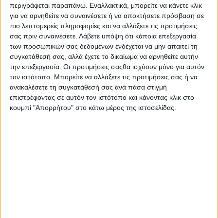
περιγράφεται παραπάνω. Εναλλακτικά, μπορείτε να κάνετε κλικ
Λαογραφικό Όμιλο “Λάζαρος και Μανώλης Χνάρης” μας
για να αρνηθείτε να συναινέσετε ή να αποκτήσετε πρόσβαση σε
υπόσχονται μια αξέχαστη πασχαλινή γιορτή !
πιο λεπτομερείς πληροφορίες και να αλλάξετε τις προτιμήσεις
σας πριν συναινέσετε.
Λάβετε υπόψη ότι κάποια επεξεργασία
των προσωπικών σας δεδομένων ενδέχεται να μην απαιτεί τη
συγκατάθεσή σας, αλλά έχετε το δικαίωμα να αρνηθείτε αυτήν
την επεξεργασία. Οι προτιμήσεις σαςθα ισχύουν μόνο για αυτόν
τον ιστότοπο. Μπορείτε να αλλάξετε τις προτιμήσεις σας ή να
ανακαλέσετε τη συγκατάθεσή σας ανά πάσα στιγμή
επιστρέφοντας σε αυτόν τον ιστότοπο και κάνοντας κλικ στο
κουμπί "Απορρήτου" στο κάτω μέρος της ιστοσελίδας.