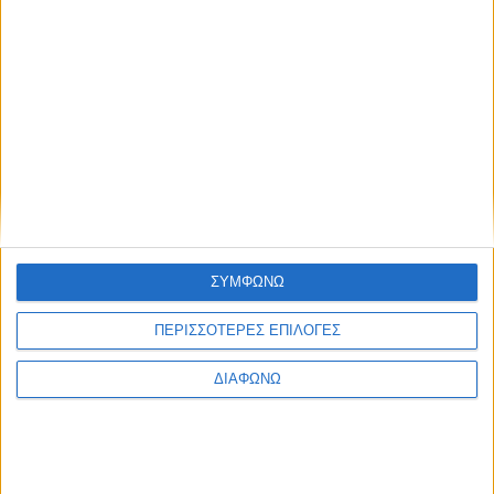
Πολιτική Εταιρείας κατά της Βίας
Ταυτότητα
ΚΡΑΤΙΚΗ ΔΙΑΦΗΜΙΣΗ
Ενημέρωση
Πολιτισμός
Ψυχαγωγία
ΣΥΜΦΩΝΩ
Classics
Επικοινωνία
H Eταιρεία
ΠΕΡΙΣΣΟΤΕΡΕΣ ΕΠΙΛΟΓΕΣ
Trailers
ΔΙΑΦΩΝΩ