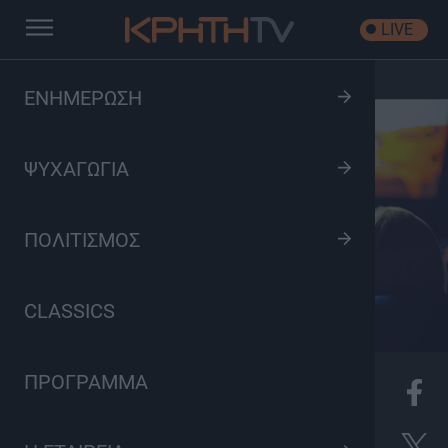
LIVE
Αρχική
/
Movie Time στην ΚΡΗΤΗ ΤV
ΕΝΗΜΕΡΩΣΗ
ΨΥΧΑΓΩΓΙΑ
ΠΟΛΙΤΙΣΜΟΣ
CLASSICS
ΠΡΟΓΡΑΜΜΑ
12
Movie Time, Ψυχαγωγία