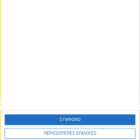
Πολιτική Εταιρείας κατά της Βίας
Ταυτότητα
ΚΡΑΤΙΚΗ ΔΙΑΦΗΜΙΣΗ
ΣΥΜΦΩΝΩ
Ενημέρωση
Πολιτισμός
Ψυχαγωγία
ΠΕΡΙΣΣΟΤΕΡΕΣ ΕΠΙΛΟΓΕΣ