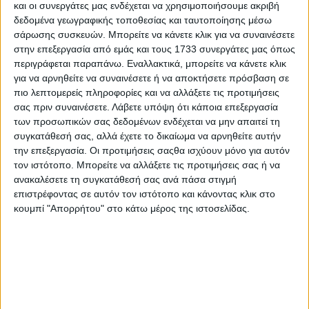
και οι συνεργάτες μας ενδέχεται να χρησιμοποιήσουμε ακριβή
ημέρα καταστροφής που στοίχειωσε την ελληνική
δεδομένα γεωγραφικής τοποθεσίας και ταυτοποίησης μέσω
ιστορία και παρουσιάζει όλα αυτά τα γεγονότα που
σάρωσης συσκευών. Μπορείτε να κάνετε κλικ για να συναινέσετε
σημάδεψαν τους Έλληνες.
στην επεξεργασία από εμάς και τους 1733 συνεργάτες μας όπως
περιγράφεται παραπάνω. Εναλλακτικά, μπορείτε να κάνετε κλικ
Ιστορικοί ερευνητές αλλά και άνθρωποι που
για να αρνηθείτε να συναινέσετε ή να αποκτήσετε πρόσβαση σε
κουβαλούν την ιστορία της οικογένειας τους δίνουν
πιο λεπτομερείς πληροφορίες και να αλλάξετε τις προτιμήσεις
την ευκαιρία στο κοινό της Κρήτης να κατανοήσει μια
σας πριν συναινέσετε.
Λάβετε υπόψη ότι κάποια επεξεργασία
από τις πιο οδυνηρές στιγμές στην ιστορία του
των προσωπικών σας δεδομένων ενδέχεται να μην απαιτεί τη
Ελληνισμού.
συγκατάθεσή σας, αλλά έχετε το δικαίωμα να αρνηθείτε αυτήν
την επεξεργασία. Οι προτιμήσεις σαςθα ισχύουν μόνο για αυτόν
Παράλληλα η μεταφορά αφηγήσεων δραματοποιημένα
τον ιστότοπο. Μπορείτε να αλλάξετε τις προτιμήσεις σας ή να
από ηθοποιούς της Κρήτης θα βάλουν το θεατή στη
ανακαλέσετε τη συγκατάθεσή σας ανά πάσα στιγμή
θέση να σκεφτεί πάνω σε ανθρώπινα, πολιτικά και
επιστρέφοντας σε αυτόν τον ιστότοπο και κάνοντας κλικ στο
ιστορικά θέματα.
κουμπί "Απορρήτου" στο κάτω μέρος της ιστοσελίδας.