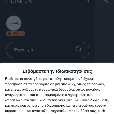
Μικρά Ασία | Κρήτη, ένα
Η ΕΤΑΙΡΕΙΑ
ταξίδι προσφυγιάς
1h 15'
LIVE
Μικρά Ασία | Κρήτη, ένα ταξίδι
Σεβόμαστε την ιδιωτικότητά σας
προσφυγιάς
Εμείς και οι συνεργάτες μας αποθηκεύουμε και/ή έχουμε
πρόσβαση σε πληροφορίες σε μια συσκευή, όπως τα cookies,
και επεξεργαζόμαστε προσωπικά δεδομένα, όπως μοναδικοί
Πόσο θάρρος θέλει να απομακρύνεσαι για πάντα από
αναγνωριστικοί και προσαρμοσμένες πληροφορίες που
τον τόπο σου. Να μην παίρνεις ούτε καν τα απαραίτητα
αποστέλλονται από μια συσκευή για εξατομικευμένες διαφημίσεις
μέσα σε μια βαλίτσα και να απομακρύνεσαι βλέποντας
και περιεχόμενο, μέτρηση διαφήμισης και περιεχομένου, έρευνα
την καταστροφή. Το ντοκιμαντέρ της ΚΡΗΤΗ TV ‘‘Μικρά
ακροατηρίου και ανάπτυξη υπηρεσιών.
Με την άδειά σας, εμείς
Ασία – Κρήτη, ένα ταξίδι προσφυγιάς ’’ ταξιδεύει στην