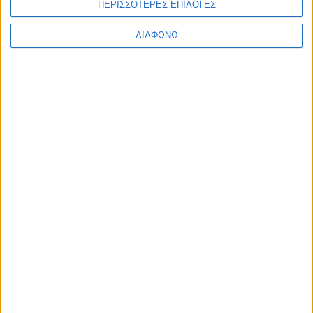
ΠΕΡΙΣΣΟΤΕΡΕΣ ΕΠΙΛΟΓΕΣ
Ενημέρωση
Πολιτισμός
Ψυχαγωγία
ΔΙΑΦΩΝΩ
Classics
Επικοινωνία
H Eταιρεία
Trailers
Μ.Η.Τ.
242814