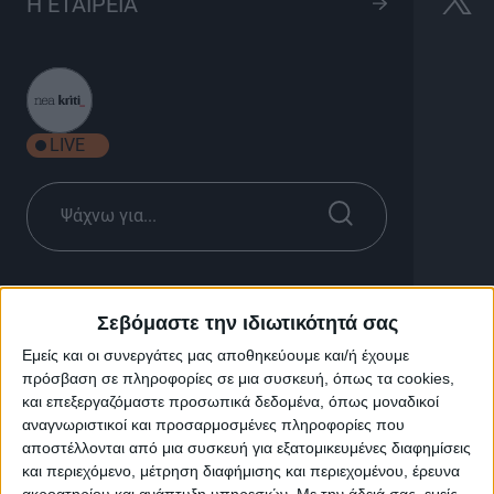
Μέχρι τελευταίας
Η ΕΤΑΙΡΕΙΑ
αναπνοής
2h 00'
LIVE
Μέχρι τελευταίας αναπνοής
Σεβόμαστε την ιδιωτικότητά σας
Το ιστορικό ντοκιμαντέρ “Μέχρι Τελευταίας
Εμείς και οι συνεργάτες μας αποθηκεύουμε και/ή έχουμε
Αναπνοής” του Μανόλη Σφακιανάκη, αναδεικνύει μία
πρόσβαση σε πληροφορίες σε μια συσκευή, όπως τα cookies,
άγνωστη – στους περισσότερους – περίοδο της
και επεξεργαζόμαστε προσωπικά δεδομένα, όπως μοναδικοί
Κρητικής Ιστορίας.
αναγνωριστικοί και προσαρμοσμένες πληροφορίες που
αποστέλλονται από μια συσκευή για εξατομικευμένες διαφημίσεις
Αναφέρεται στα πρώτα κρίσιμα χρόνια (1821 – 1830 )
και περιεχόμενο, μέτρηση διαφήμισης και περιεχομένου, έρευνα
του αγώνα των Κρητικών για την ελευθερία και την
ακροατηρίου και ανάπτυξη υπηρεσιών.
Με την άδειά σας, εμείς