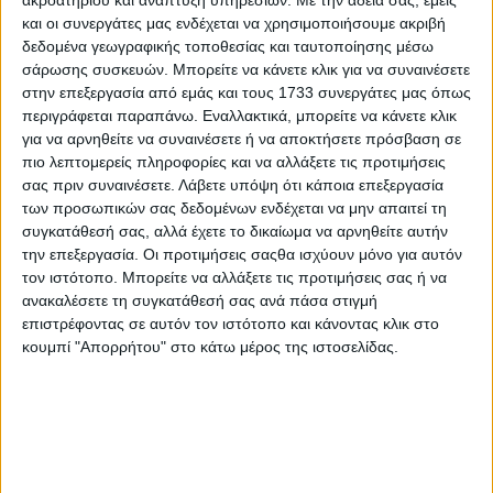
Ένωση με την Ελλάδα.
και οι συνεργάτες μας ενδέχεται να χρησιμοποιήσουμε ακριβή
δεδομένα γεωγραφικής τοποθεσίας και ταυτοποίησης μέσω
Σεναριογράφος , σκηνοθέτης και παραγωγός ο Μανόλη
σάρωσης συσκευών. Μπορείτε να κάνετε κλικ για να συναινέσετε
Σφακιανάκης.
στην επεξεργασία από εμάς και τους 1733 συνεργάτες μας όπως
περιγράφεται παραπάνω. Εναλλακτικά, μπορείτε να κάνετε κλικ
Για την υλοποίηση του ντοκιμαντέρ απαιτήθηκαν 3
για να αρνηθείτε να συναινέσετε ή να αποκτήσετε πρόσβαση σε
χρόνια για την ιστορική έρευνα, τη συγγραφή του
πιο λεπτομερείς πληροφορίες και να αλλάξετε τις προτιμήσεις
σεναρίου , την οργάνωση της παραγωγής , την
σας πριν συναινέσετε.
Λάβετε υπόψη ότι κάποια επεξεργασία
προετοιμασία και την υλοποίηση των γυρισμάτων τα
των προσωπικών σας δεδομένων ενδέχεται να μην απαιτεί τη
οποία έγιναν σε όλη την Κρήτη και κατά τη διάρκεια
συγκατάθεσή σας, αλλά έχετε το δικαίωμα να αρνηθείτε αυτήν
όλων των εποχών του έτους.
την επεξεργασία. Οι προτιμήσεις σαςθα ισχύουν μόνο για αυτόν
τον ιστότοπο. Μπορείτε να αλλάξετε τις προτιμήσεις σας ή να
Η επίσημη συμμετοχή του ιστορικού ντοκιμαντέρ ”
ανακαλέσετε τη συγκατάθεσή σας ανά πάσα στιγμή
Μέχρι Τελευταίας Αναπνοής ” στο 27ο Διεθνές
επιστρέφοντας σε αυτόν τον ιστότοπο και κάνοντας κλικ στο
Φεστιβάλ Ντοκιμαντέρ Θεσσαλονίκης, αποτελεί μία
κουμπί "Απορρήτου" στο κάτω μέρος της ιστοσελίδας.
τιμητική διάκριση …