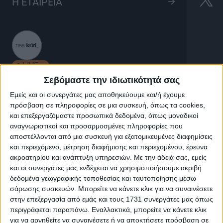
Kuu Kuu Harajuku
Η ΕΤΑΙΡΕΙΑ
25'
LIVE
Σεβόμαστε την ιδιωτικότητά σας
Εμείς και οι συνεργάτες μας αποθηκεύουμε και/ή έχουμε
Kuu Kuu Harajuku
πρόσβαση σε πληροφορίες σε μια συσκευή, όπως τα cookies,
και επεξεργαζόμαστε προσωπικά δεδομένα, όπως μοναδικοί
αναγνωριστικοί και προσαρμοσμένες πληροφορίες που
Η σειρά ακολουθεί μια έφηβη κοπέλα, βασισμένη στην
αποστέλλονται από μια συσκευή για εξατομικευμένες διαφημίσεις
και περιεχόμενο, μέτρηση διαφήμισης και περιεχομένου, έρευνα
Gwen Stefani, με το παρατσούκλι G, και τις φίλες της
ακροατηρίου και ανάπτυξη υπηρεσιών.
Με την άδειά σας, εμείς
Love, Angel, Music και Baby, καθώς δημιουργούν το
και οι συνεργάτες μας ενδέχεται να χρησιμοποιήσουμε ακριβή
ανερχόμενο συγκρότημα HJ5
δεδομένα γεωγραφικής τοποθεσίας και ταυτοποίησης μέσω
σάρωσης συσκευών. Μπορείτε να κάνετε κλικ για να συναινέσετε
στην επεξεργασία από εμάς και τους 1731 συνεργάτες μας όπως
περιγράφεται παραπάνω. Εναλλακτικά, μπορείτε να κάνετε κλικ
για να αρνηθείτε να συναινέσετε ή να αποκτήσετε πρόσβαση σε