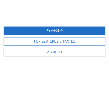
Ενημέρωση
Πολιτισμός
Ψυχαγωγία
Classics
Επικοινωνία
H Eταιρεία
ΣΥΜΦΩΝΩ
Trailers
ΠΕΡΙΣΣΟΤΕΡΕΣ ΕΠΙΛΟΓΕΣ
ΔΙΑΦΩΝΩ
Μ.Η.Τ.
242814