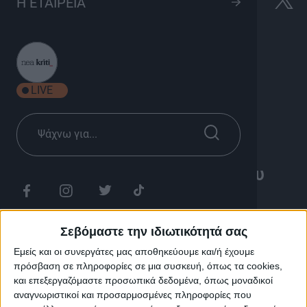
Κρητών Αφηγήματα του
Η ΕΤΑΙΡΕΙΑ
Γιώργου Κυπριωτάκη
1h 00'
LIVE
Κρητών Αφηγήματα του Γιώργου
Κυπριωτάκη
Σεβόμαστε την ιδιωτικότητά σας
Η νέα δημιουργία του Γιώργου Κυπριωτάκη είναι μια
Εμείς και οι συνεργάτες μας αποθηκεύουμε και/ή έχουμε
δραματοποιημένη αφήγηση επιλεγμένων διηγημάτων
πρόσβαση σε πληροφορίες σε μια συσκευή, όπως τα cookies,
της κρητικής πεζογραφίας για τις μέρες των
και επεξεργαζόμαστε προσωπικά δεδομένα, όπως μοναδικοί
Χριστουγέννων και της Πρωτοχρονιάς, τα οποία μέχρι
αναγνωριστικοί και προσαρμοσμένες πληροφορίες που
σήμερα δεν είχαν γίνει γνωστά στο ευρύ κοινό.