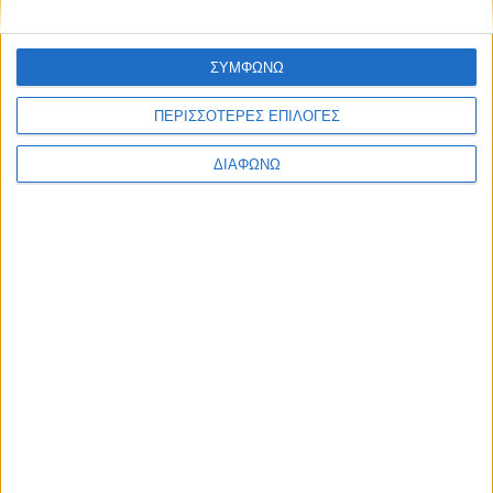
Πολιτική Εταιρείας κατά της Βίας
Ταυτότητα
ΚΡΑΤΙΚΗ ΔΙΑΦΗΜΙΣΗ
ΣΥΜΦΩΝΩ
ΠΕΡΙΣΣΟΤΕΡΕΣ ΕΠΙΛΟΓΕΣ
ΔΙΑΦΩΝΩ
Ενημέρωση
Πολιτισμός
Ψυχαγωγία
Classics
Επικοινωνία
H Eταιρεία
Trailers