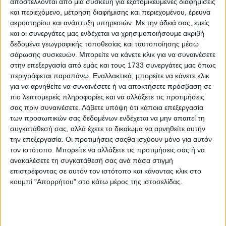
αποστέλλονται από μια συσκευή για εξατομικευμένες διαφημίσεις
Ο Γεώργιος Κυπριωτάκης μας συστήνεται ξανά με ένα
και περιεχόμενο, μέτρηση διαφήμισης και περιεχομένου, έρευνα
νέο δημιούργημα βγαλμένο από την κρητική παράδοση,
ακροατηρίου και ανάπτυξη υπηρεσιών.
Με την άδειά σας, εμείς
ανασύρθηκαν μικροί “θησαυροί” ,από την Κρητική
και οι συνεργάτες μας ενδέχεται να χρησιμοποιήσουμε ακριβή
Πεζογραφία που παραπέμπουν στην γλώσσα και στο
δεδομένα γεωγραφικής τοποθεσίας και ταυτοποίησης μέσω
ύφος του Αλέξανδρου Παπαδιαμάντη.
σάρωσης συσκευών. Μπορείτε να κάνετε κλικ για να συναινέσετε
Τα διηγήματα παρουσιάζονται μέσα από αφηγήσεις του
στην επεξεργασία από εμάς και τους 1733 συνεργάτες μας όπως
Νίκου Λουκαδάκη, του Αντώνη Κουκλινού καθώς και
περιγράφεται παραπάνω. Εναλλακτικά, μπορείτε να κάνετε κλικ
του ίδιου του σκηνοθέτη.
για να αρνηθείτε να συναινέσετε ή να αποκτήσετε πρόσβαση σε
Οι παρουσιάσεις “ντύνονται” μουσικά από τον Αντώνη
πιο λεπτομερείς πληροφορίες και να αλλάξετε τις προτιμήσεις
Μανουσάκη, τον Στάθη Γιαλιτάκη, τον Αριστείδη
σας πριν συναινέσετε.
Λάβετε υπόψη ότι κάποια επεξεργασία
Κουτεντάκη, τον Νίκο Σκουτέλη και επίσης τον Γιάννη
των προσωπικών σας δεδομένων ενδέχεται να μην απαιτεί τη
συγκατάθεσή σας, αλλά έχετε το δικαίωμα να αρνηθείτε αυτήν
Τσικνάκη.
την επεξεργασία. Οι προτιμήσεις σαςθα ισχύουν μόνο για αυτόν
Εικονολήπτης και βοηθός σκηνοθέτη ήταν ο Δαυίδ
τον ιστότοπο. Μπορείτε να αλλάξετε τις προτιμήσεις σας ή να
Ανδριανάκης.
ανακαλέσετε τη συγκατάθεσή σας ανά πάσα στιγμή
Ακούγονται τα διηγήματα των Μαραντή Γ. Καφφετζάκη,
επιστρέφοντας σε αυτόν τον ιστότοπο και κάνοντας κλικ στο
Γιάννη Μαθιυδάκη και του Αντώνη Κουκλινού.
κουμπί "Απορρήτου" στο κάτω μέρος της ιστοσελίδας.
Οι Μαντινάδες που τραγουδήθηκαν είναι από την
Μαρία Ανδρουλάκη και του Αντώνη Κουκλινού.
Τα γυρίσματα έλαβαν χώρα στο Καλό Χωριό Πεδιάδος
Ηρακλείου Κρήτης στο πατρικό παραδοσιακό σπίτι του