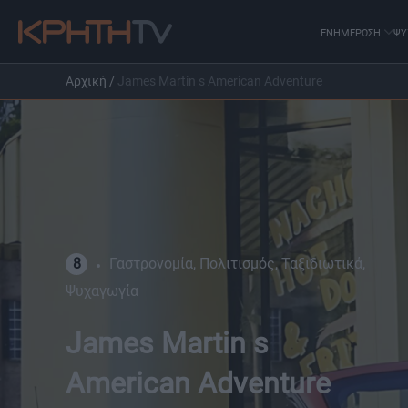
ΕΝΗΜΕΡΩΣΗ
ΨΥ
Αρχική
/
James Martin s American Adventure
8
Γαστρονομία, Πολιτισμός, Ταξιδιωτικά,
Ψυχαγωγία
James Martin s
American Adventure