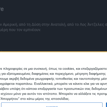
re
ν Αμερική, από τη Δύση στην Ανατολή, από το Λος Άντζελες σ
μέρη που τον εμπνέουν.
Ενημέρωση
Πολιτισμός
Ψυχαγωγία
σε πληροφορίες σε μια συσκευή, όπως τα cookies, και επεξεργαζόμαστ
α εξατομικευμένες διαφημίσεις και περιεχόμενο, μέτρηση διαφήμισης 
Classics
Επικοινωνία
H Eταιρεία
οιήσουμε ακριβή δεδομένα γεωγραφικής τοποθεσίας και ταυτοποίησης μέ
γράφεται παραπάνω. Εναλλακτικά, μπορείτε να κάνετε κλικ για να αρν
Λάβετε υπόψη ότι κάποια επεξεργασία των προσωπικών σας δεδομένων ε
Trailers
α ισχύουν μόνο για αυτόν τον ιστότοπο. Μπορείτε να αλλάξετε τις προτ
 "Απορρήτου" στο κάτω μέρος της ιστοσελίδας.