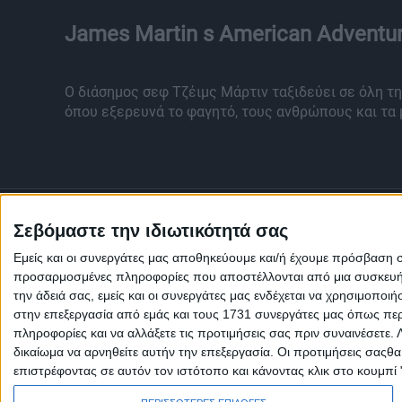
James Martin s American Adventu
Ο διάσημος σεφ Τζέιμς Μάρτιν ταξιδεύει σε όλη τη
όπου εξερευνά το φαγητό, τους ανθρώπους και τα 
Σεβόμαστε την ιδιωτικότητά σας
Εμείς και οι συνεργάτες μας αποθηκεύουμε και/ή έχουμε πρόσβαση 
προσαρμοσμένες πληροφορίες που αποστέλλονται από μια συσκευή γι
την άδειά σας, εμείς και οι συνεργάτες μας ενδέχεται να χρησιμοπ
στην επεξεργασία από εμάς και τους 1731 συνεργάτες μας όπως περι
πληροφορίες και να αλλάξετε τις προτιμήσεις σας πριν συναινέσετε.
δικαίωμα να αρνηθείτε αυτήν την επεξεργασία. Οι προτιμήσεις σαςθ
επιστρέφοντας σε αυτόν τον ιστότοπο και κάνοντας κλικ στο κουμπί
Πολιτική Εταιρείας κατά της Βίας
Ταυτότητα
ΚΡΑΤΙΚΗ ΔΙΑΦΗΜΙΣΗ