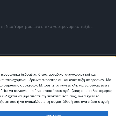
τη Νέα Υόρκη, σε ένα επικό γαστρονομικό ταξίδι,
ε προσωπικά δεδομένα, όπως μοναδικοί αναγνωριστικοί και
και περιεχομένου, έρευνα ακροατηρίου και ανάπτυξη υπηρεσιών.
Με
σω σάρωσης συσκευών. Μπορείτε να κάνετε κλικ για να συναινέσετε
Μ.Η.Τ.
ηθείτε να συναινέσετε ή να αποκτήσετε πρόσβαση σε πιο λεπτομερείς
242814
νδέχεται να μην απαιτεί τη συγκατάθεσή σας, αλλά έχετε το
ιμήσεις σας ή να ανακαλέσετε τη συγκατάθεσή σας ανά πάσα στιγμή