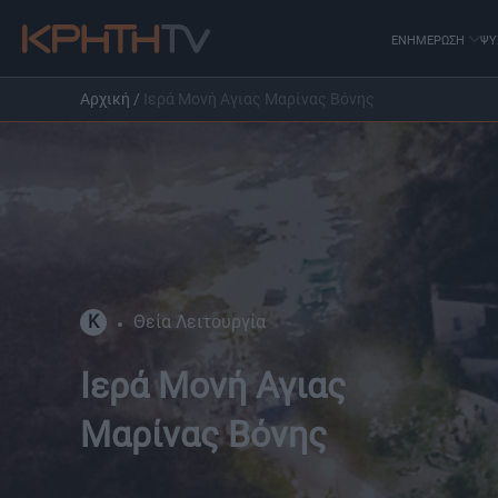
ΕΝΗΜΕΡΩΣΗ
ΨΥ
Αρχική
/
Ιερά Μονή Αγιας Μαρίνας Βόνης
K
Θεία Λειτουργία
Ιερά Μονή Αγιας
Μαρίνας Βόνης