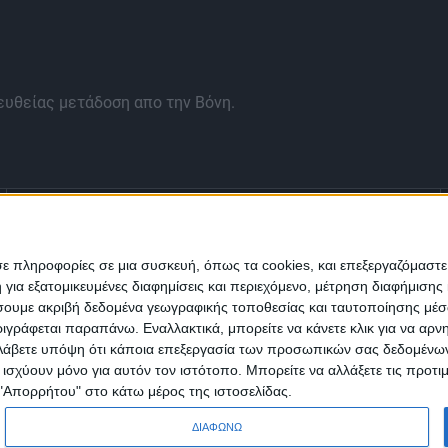
ευθείας μετάδοση απο την Βόνη.
Ενημέρωση
Πολιτισμός
Ψυχαγωγία
σε πληροφορίες σε μια συσκευή, όπως τα cookies, και επεξεργαζόμαστ
α εξατομικευμένες διαφημίσεις και περιεχόμενο, μέτρηση διαφήμισης 
Classics
Επικοινωνία
H Eταιρεία
οιήσουμε ακριβή δεδομένα γεωγραφικής τοποθεσίας και ταυτοποίησης μέ
γράφεται παραπάνω. Εναλλακτικά, μπορείτε να κάνετε κλικ για να αρν
Λάβετε υπόψη ότι κάποια επεξεργασία των προσωπικών σας δεδομένων ε
Trailers
α ισχύουν μόνο για αυτόν τον ιστότοπο. Μπορείτε να αλλάξετε τις προτ
 "Απορρήτου" στο κάτω μέρος της ιστοσελίδας.
ΔΙΑΦΩΝΩ