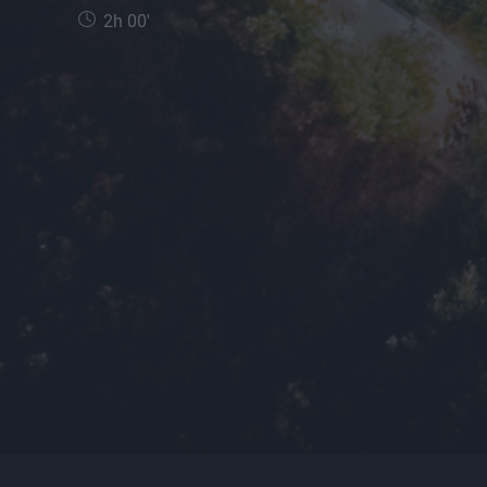
2h 00'