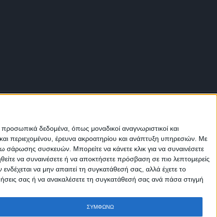
ε προσωπικά δεδομένα, όπως μοναδικοί αναγνωριστικοί και
και περιεχομένου, έρευνα ακροατηρίου και ανάπτυξη υπηρεσιών.
Με
σω σάρωσης συσκευών. Μπορείτε να κάνετε κλικ για να συναινέσετε
Μ.Η.Τ.
ηθείτε να συναινέσετε ή να αποκτήσετε πρόσβαση σε πιο λεπτομερείς
242814
νδέχεται να μην απαιτεί τη συγκατάθεσή σας, αλλά έχετε το
ιμήσεις σας ή να ανακαλέσετε τη συγκατάθεσή σας ανά πάσα στιγμή
ΣΥΜΦΩΝΩ