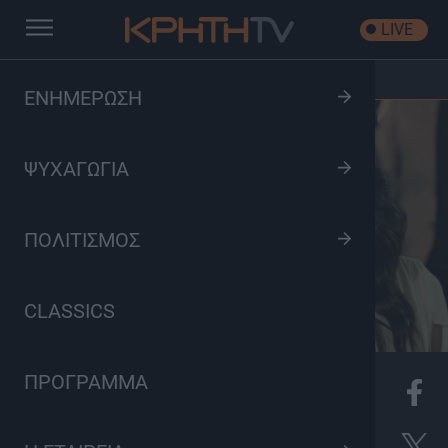
LIVE
Αρχική
/
[Ε] Καλό Μεσημέρι
ΕΝΗΜΕΡΩΣΗ
ΨΥΧΑΓΩΓΙΑ
ΠΟΛΙΤΙΣΜΟΣ
CLASSICS
ΠΡΟΓΡΑΜΜΑ
8
Ψυχαγωγία