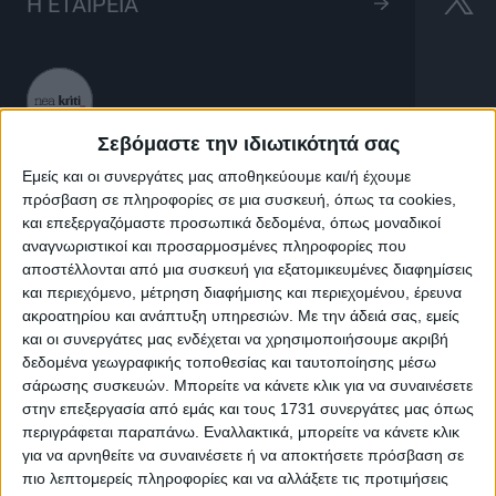
[Ε] Καλό Μεσημέρι
Η ΕΤΑΙΡΕΙΑ
1h 50'
Σεβόμαστε την ιδιωτικότητά σας
LIVE
Εμείς και οι συνεργάτες μας αποθηκεύουμε και/ή έχουμε
πρόσβαση σε πληροφορίες σε μια συσκευή, όπως τα cookies,
και επεξεργαζόμαστε προσωπικά δεδομένα, όπως μοναδικοί
[Ε] Καλό Μεσημέρι
αναγνωριστικοί και προσαρμοσμένες πληροφορίες που
αποστέλλονται από μια συσκευή για εξατομικευμένες διαφημίσεις
και περιεχόμενο, μέτρηση διαφήμισης και περιεχομένου, έρευνα
ακροατηρίου και ανάπτυξη υπηρεσιών.
Με την άδειά σας, εμείς
και οι συνεργάτες μας ενδέχεται να χρησιμοποιήσουμε ακριβή
δεδομένα γεωγραφικής τοποθεσίας και ταυτοποίησης μέσω
σάρωσης συσκευών. Μπορείτε να κάνετε κλικ για να συναινέσετε
στην επεξεργασία από εμάς και τους 1731 συνεργάτες μας όπως
περιγράφεται παραπάνω. Εναλλακτικά, μπορείτε να κάνετε κλικ
για να αρνηθείτε να συναινέσετε ή να αποκτήσετε πρόσβαση σε
πιο λεπτομερείς πληροφορίες και να αλλάξετε τις προτιμήσεις