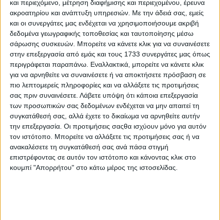
και περιεχόμενο, μέτρηση διαφήμισης και περιεχομένου, έρευνα
ακροατηρίου και ανάπτυξη υπηρεσιών.
Με την άδειά σας, εμείς
και οι συνεργάτες μας ενδέχεται να χρησιμοποιήσουμε ακριβή
δεδομένα γεωγραφικής τοποθεσίας και ταυτοποίησης μέσω
σάρωσης συσκευών. Μπορείτε να κάνετε κλικ για να συναινέσετε
στην επεξεργασία από εμάς και τους 1733 συνεργάτες μας όπως
περιγράφεται παραπάνω. Εναλλακτικά, μπορείτε να κάνετε κλικ
για να αρνηθείτε να συναινέσετε ή να αποκτήσετε πρόσβαση σε
πιο λεπτομερείς πληροφορίες και να αλλάξετε τις προτιμήσεις
σας πριν συναινέσετε.
Λάβετε υπόψη ότι κάποια επεξεργασία
των προσωπικών σας δεδομένων ενδέχεται να μην απαιτεί τη
συγκατάθεσή σας, αλλά έχετε το δικαίωμα να αρνηθείτε αυτήν
την επεξεργασία. Οι προτιμήσεις σαςθα ισχύουν μόνο για αυτόν
8
Υγεία & Ομορφιά
τον ιστότοπο. Μπορείτε να αλλάξετε τις προτιμήσεις σας ή να
ανακαλέσετε τη συγκατάθεσή σας ανά πάσα στιγμή
Slim Way | Υγεία και Ομορφιά
επιστρέφοντας σε αυτόν τον ιστότοπο και κάνοντας κλικ στο
κουμπί "Απορρήτου" στο κάτω μέρος της ιστοσελίδας.
Όλα όσα πρέπει να ξέρετε για την αισθητική και το
αδυνάτισμα.
Μυστικά της υγειάς και της ομορφιάς, δίνοντας λύση
σε οποιοδήποτε θέμα σας απασχολεί.