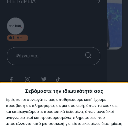
Η ΕΤΑΙΡΕΙΑ
LIVE
8
Ενημέρωση, Υγεία & Ομορφιά
Όλο Υγεία
Η ιατρική εκπομπή «ΟΛΟ ΥΓΕΙΑ» φιλοξενεί κορυφαίους
επιστήμονες από τον χώρο της υγείας, οι οποίοι
Σεβόμαστε την ιδιωτικότητά σας
αναλύουν καίρια ιατρικά θέματα από διαφορετικές
Εμείς και οι συνεργάτες μας αποθηκεύουμε και/ή έχουμε
ειδικότητες με την δημοσιογράφο Μάρα Χαρμαντά.
πρόσβαση σε πληροφορίες σε μια συσκευή, όπως τα cookies,
και επεξεργαζόμαστε προσωπικά δεδομένα, όπως μοναδικοί
Διάρκεια: 30'
αναγνωριστικοί και προσαρμοσμένες πληροφορίες που
αποστέλλονται από μια συσκευή για εξατομικευμένες διαφημίσεις